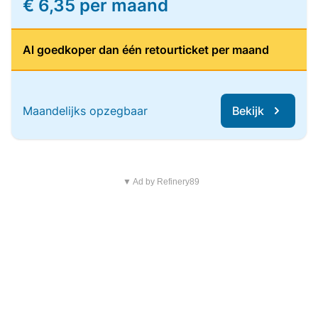
€ 6,35 per maand
Al goedkoper dan één retourticket per maand
Maandelijks opzegbaar
Bekijk
▼ Ad by Refinery89