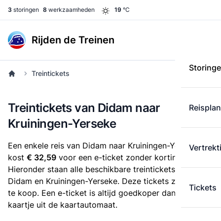
3
storingen
8
werkzaamheden
19
°C
Rijden de Treinen
Storing
Treintickets
Treintickets van Didam naar
Reispla
Kruiningen-Yerseke
Een enkele reis van Didam naar Kruiningen-Yerseke
Vertrekt
kost
€ 32,59
voor een e-ticket zonder korting.
Hieronder staan alle beschikbare treintickets tussen
Didam en Kruiningen-Yerseke. Deze tickets zijn online
Tickets
te koop. Een e-ticket is altijd goedkoper dan een
kaartje uit de kaartautomaat.