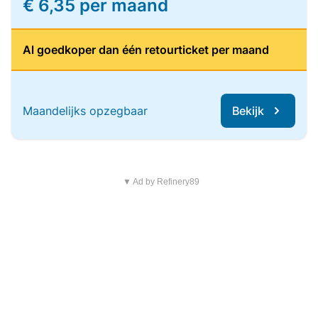
€ 6,35 per maand
Al goedkoper dan één retourticket per maand
Maandelijks opzegbaar
Bekijk
▼ Ad by Refinery89