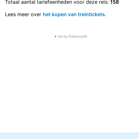
Totaal aantal
tariefeenheden
voor deze reis:
158
Lees meer over
het kopen van treintickets
.
▼ Ad by Refinery89