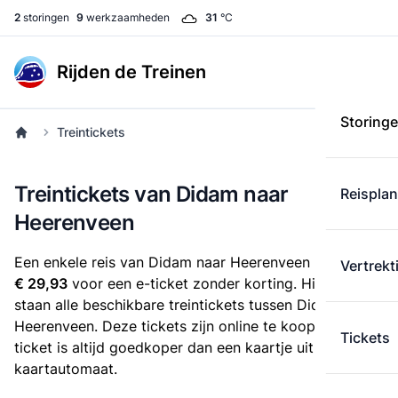
2
storingen
9
werkzaamheden
31
°C
Rijden de Treinen
Storing
Treintickets
Treintickets van Didam naar
Reispla
Heerenveen
Een enkele reis van Didam naar Heerenveen kost
Vertrekt
€ 29,93
voor een e-ticket zonder korting. Hieronder
staan alle beschikbare treintickets tussen Didam en
Heerenveen. Deze tickets zijn online te koop. Een e-
Tickets
ticket is altijd goedkoper dan een kaartje uit de
kaartautomaat.