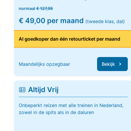
normaal
€ 127,95
€ 49,00 per maand
(tweede klas, dal)
Al goedkoper dan één retourticket per maand
Maandelijks opzegbaar
Bekijk
Altijd Vrij
Onbeperkt reizen met alle treinen in Nederland,
zowel in de spits als in de daluren