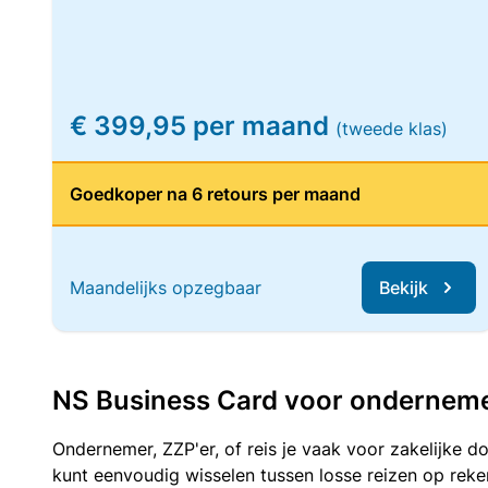
€ 399,95 per maand
(tweede klas)
Goedkoper na 6 retours per maand
Maandelijks opzegbaar
Bekijk
NS Business Card voor ondernemers
Ondernemer, ZZP'er, of reis je vaak voor zakelijke d
kunt eenvoudig wisselen tussen losse reizen op re