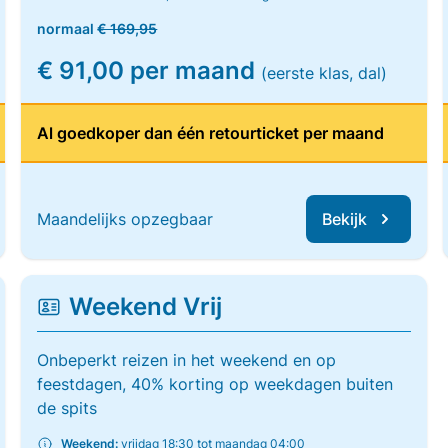
normaal
€ 169,95
€ 91,00 per maand
(eerste klas, dal)
Al goedkoper dan één retourticket per maand
Maandelijks opzegbaar
Bekijk
Weekend Vrij
Onbeperkt reizen in het weekend en op
feestdagen, 40% korting op weekdagen buiten
de spits
Weekend:
vrijdag 18:30 tot maandag 04:00