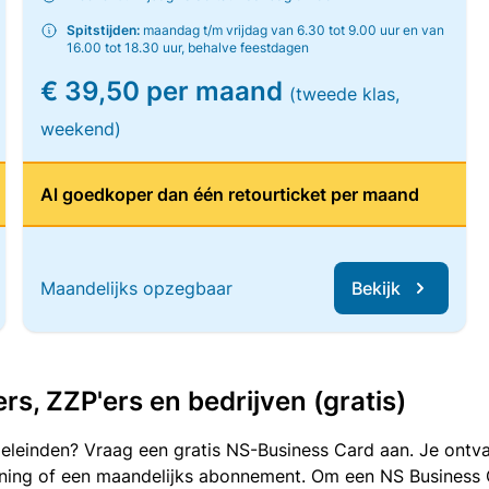
Spitstijden:
maandag t/m vrijdag van 6.30 tot 9.00 uur en van
16.00 tot 18.30 uur, behalve feestdagen
€ 39,50 per maand
(tweede klas,
weekend)
Al goedkoper dan één retourticket per maand
Maandelijks opzegbaar
Bekijk
, ZZP'ers en bedrijven (gratis)
oeleinden? Vraag een gratis NS-Business Card aan. Je ontva
kening of een maandelijks abonnement. Om een NS Business