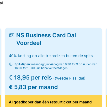
al.
NS Business Card Dal
Voordeel
40% korting op alle treinreizen buiten de spits
Spitstijden:
maandag t/m vrijdag van 6.30 tot 9.00 uur en van
16.00 tot 18.30 uur, behalve feestdagen
€ 18,95 per reis
(tweede klas, dal)
€ 5,83 per maand
Al goedkoper dan één retourticket per maand