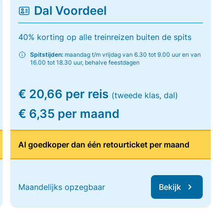
Dal Voordeel
40% korting op alle treinreizen buiten de spits
Spitstijden:
maandag t/m vrijdag van 6.30 tot 9.00 uur en van
16.00 tot 18.30 uur, behalve feestdagen
€ 20,66 per reis
(tweede klas, dal)
€ 6,35 per maand
Al goedkoper dan één retourticket per maand
Maandelijks opzegbaar
Bekijk