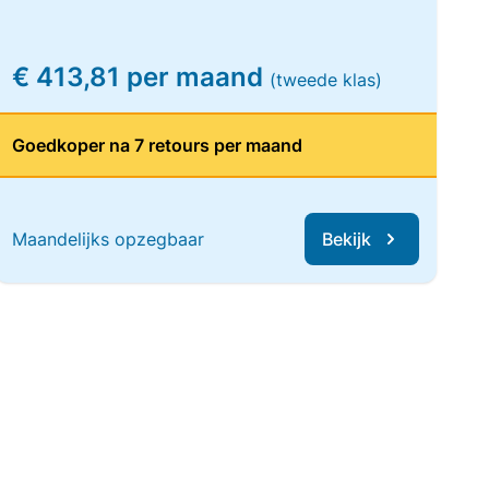
€ 413,81 per maand
(tweede klas)
Goedkoper na 7 retours per maand
Maandelijks opzegbaar
Bekijk