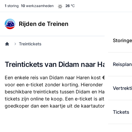
1
storing
10
werkzaamheden
26
°C
Rijden de Treinen
Storing
Treintickets
Treintickets van Didam naar Haren
Reispla
Een enkele reis van Didam naar Haren kost
€ 33,03
voor een e-ticket zonder korting. Hieronder staan alle
Vertrekt
beschikbare treintickets tussen Didam en Haren. Deze
tickets zijn online te koop. Een e-ticket is altijd
goedkoper dan een kaartje uit de kaartautomaat.
Tickets