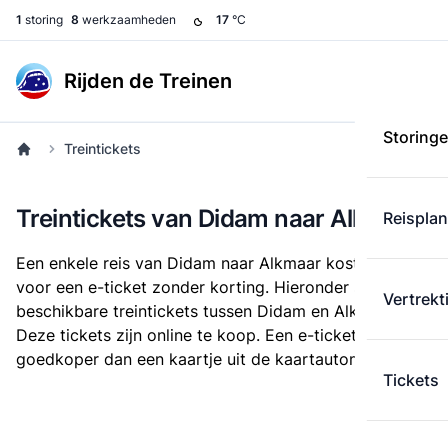
1
storing
8
werkzaamheden
17
°C
Rijden de Treinen
Storing
Treintickets
Treintickets van Didam naar Alkmaar
Reispla
Een enkele reis van Didam naar Alkmaar kost
€ 29,79
voor een e-ticket zonder korting. Hieronder staan alle
Vertrekt
beschikbare treintickets tussen Didam en Alkmaar.
Deze tickets zijn online te koop. Een e-ticket is altijd
goedkoper dan een kaartje uit de kaartautomaat.
Tickets