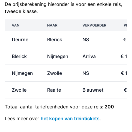
De prijsberekening hieronder is voor een enkele reis,
tweede klasse.
VAN
NAAR
VERVOERDER
PRIJ
Deurne
Blerick
NS
€ 7
Blerick
Nijmegen
Arriva
€ 13
Nijmegen
Zwolle
NS
€ 11
Zwolle
Raalte
Blauwnet
€ 1
Totaal aantal
tariefeenheden
voor deze reis:
200
Lees meer over
het kopen van treintickets
.