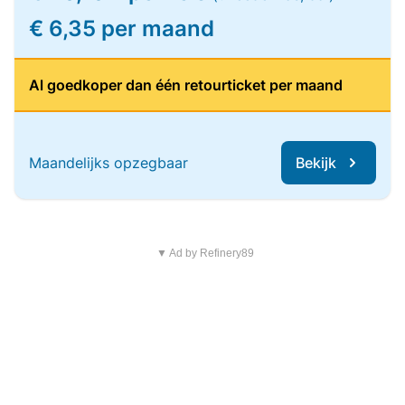
€ 6,35 per maand
Al goedkoper dan één retourticket per maand
Maandelijks opzegbaar
Bekijk
▼ Ad by Refinery89