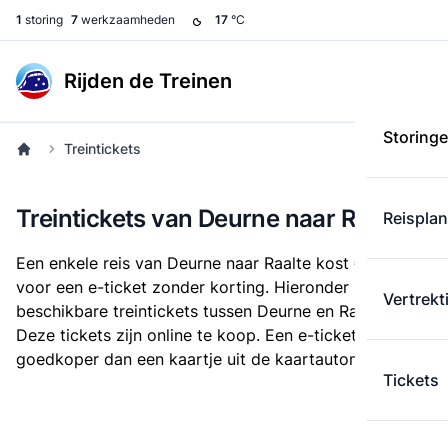
1
storing
7
werkzaamheden
17
°C
Rijden de Treinen
Storing
Treintickets
Treintickets van Deurne naar Raalte
Reispla
Een enkele reis van Deurne naar Raalte kost
€ 33,50
voor een e-ticket zonder korting. Hieronder staan alle
Vertrekt
beschikbare treintickets tussen Deurne en Raalte.
Deze tickets zijn online te koop. Een e-ticket is altijd
goedkoper dan een kaartje uit de kaartautomaat.
Tickets