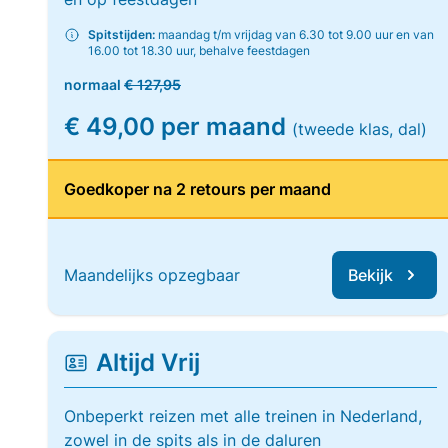
Spitstijden:
maandag t/m vrijdag van 6.30 tot 9.00 uur en van
16.00 tot 18.30 uur, behalve feestdagen
normaal
€ 127,95
€ 49,00 per maand
(tweede klas, dal)
Goedkoper na 2 retours per maand
Maandelijks opzegbaar
Bekijk
Altijd Vrij
Onbeperkt reizen met alle treinen in Nederland,
zowel in de spits als in de daluren