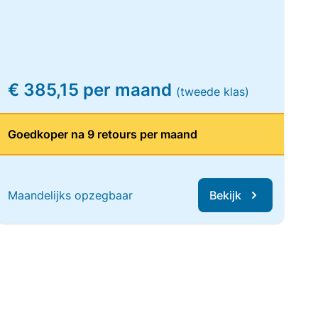
€ 385,15 per maand
(tweede klas)
Goedkoper na 9 retours per maand
Maandelijks opzegbaar
Bekijk