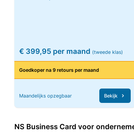
€ 399,95 per maand
(tweede klas)
Goedkoper na 9 retours per maand
Maandelijks opzegbaar
Bekijk
NS Business Card voor ondernemers