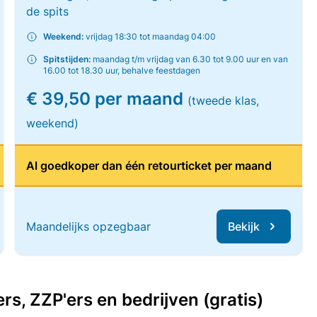
de spits
Weekend:
vrijdag 18:30 tot maandag 04:00
Spitstijden:
maandag t/m vrijdag van 6.30 tot 9.00 uur en van
16.00 tot 18.30 uur, behalve feestdagen
€ 39,50 per maand
(tweede klas,
weekend)
Al goedkoper dan één retourticket per maand
Maandelijks opzegbaar
Bekijk
, ZZP'ers en bedrijven (gratis)