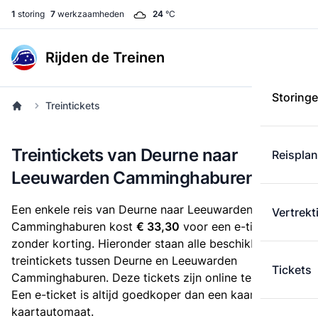
1
storing
7
werkzaamheden
24
°C
Rijden de Treinen
Storing
Treintickets
Treintickets van Deurne naar
Reispla
Leeuwarden Camminghaburen
Een enkele reis van Deurne naar Leeuwarden
Vertrekt
Camminghaburen kost
€ 33,30
voor een e-ticket
zonder korting. Hieronder staan alle beschikbare
treintickets tussen Deurne en Leeuwarden
Tickets
Camminghaburen. Deze tickets zijn online te koop.
Een e-ticket is altijd goedkoper dan een kaartje uit de
kaartautomaat.