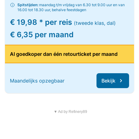
Spitstijden:
maandag t/m vrijdag van 6.30 tot 9.00 uur en van
16.00 tot 18.30 uur, behalve feestdagen
€ 19,98 * per reis
(tweede klas, dal)
€ 6,35 per maand
Al goedkoper dan één retourticket per maand
Maandelijks opzegbaar
Bekijk
▼ Ad by Refinery89