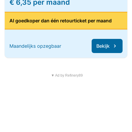
€ 6,35 per maand
Al goedkoper dan één retourticket per maand
Maandelijks opzegbaar
Bekijk
▼ Ad by Refinery89