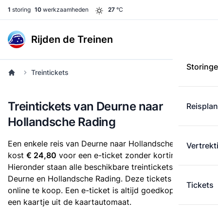
1
storing
10
werkzaamheden
27
°C
Rijden de Treinen
Storing
Treintickets
Treintickets van Deurne naar
Reispla
Hollandsche Rading
Een enkele reis van Deurne naar Hollandsche Rading
Vertrekt
kost
€ 24,80
voor een e-ticket zonder korting.
Hieronder staan alle beschikbare treintickets tussen
Deurne en Hollandsche Rading. Deze tickets zijn
Tickets
online te koop. Een e-ticket is altijd goedkoper dan
een kaartje uit de kaartautomaat.