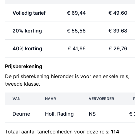
Volledig tarief
€ 69,44
€ 49,60
20% korting
€ 55,56
€ 39,68
40% korting
€ 41,66
€ 29,76
Prijsberekening
De prijsberekening hieronder is voor een enkele reis,
tweede klasse.
VAN
NAAR
VERVOERDER
PRI
Deurne
Holl. Rading
NS
€ 24
Totaal aantal
tariefeenheden
voor deze reis:
114