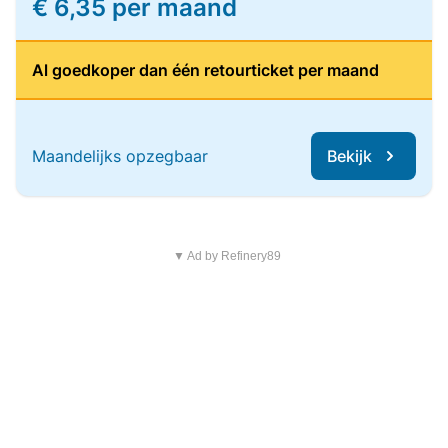
€ 6,35 per maand
Al goedkoper dan één retourticket per maand
Maandelijks opzegbaar
Bekijk
▼ Ad by Refinery89