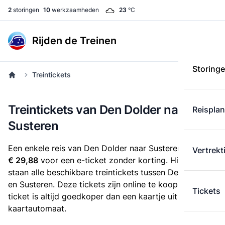
2
storingen
10
werkzaamheden
23
°C
Rijden de Treinen
Storing
Treintickets
Treintickets van Den Dolder naar
Reispla
Susteren
Een enkele reis van Den Dolder naar Susteren kost
Vertrekt
€ 29,88
voor een e-ticket zonder korting. Hieronder
staan alle beschikbare treintickets tussen Den Dolder
en Susteren. Deze tickets zijn online te koop. Een e-
Tickets
ticket is altijd goedkoper dan een kaartje uit de
kaartautomaat.