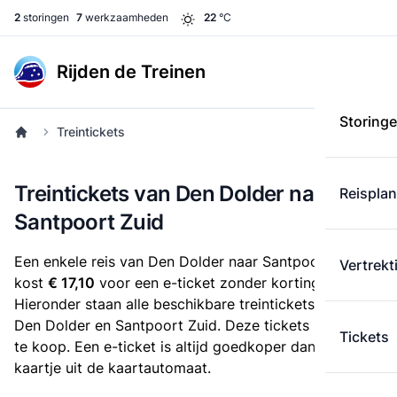
2
storingen
7
werkzaamheden
22
°C
Rijden de Treinen
Storing
Treintickets
Treintickets van Den Dolder naar
Reispla
Santpoort Zuid
Een enkele reis van Den Dolder naar Santpoort Zuid
Vertrekt
kost
€ 17,10
voor een e-ticket zonder korting.
Hieronder staan alle beschikbare treintickets tussen
Den Dolder en Santpoort Zuid. Deze tickets zijn online
Tickets
te koop. Een e-ticket is altijd goedkoper dan een
kaartje uit de kaartautomaat.