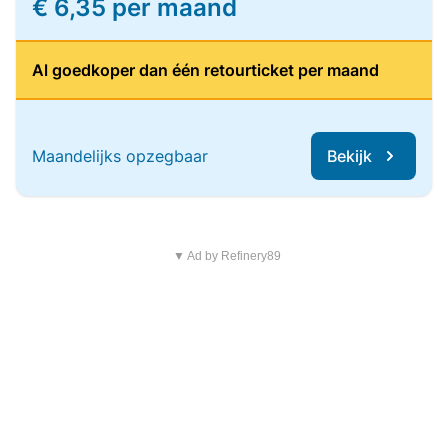
€ 6,35 per maand
Al goedkoper dan één retourticket per maand
Maandelijks opzegbaar
Bekijk
▼ Ad by Refinery89