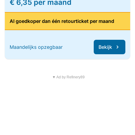
€ 6,35 per maand
Al goedkoper dan één retourticket per maand
Maandelijks opzegbaar
Bekijk
▼ Ad by Refinery89