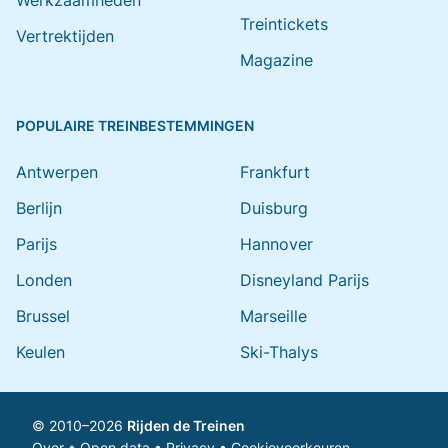
Werkzaamheden
Treintickets
Vertrektijden
Magazine
POPULAIRE TREINBESTEMMINGEN
Antwerpen
Frankfurt
Berlijn
Duisburg
Parijs
Hannover
Londen
Disneyland Parijs
Brussel
Marseille
Keulen
Ski-Thalys
© 2010–2026
Rijden de Treinen
Over
•
Open data
•
Privacy
•
Cookievoorkeuren