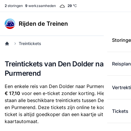
2
storingen
9
werkzaamheden
29
°C
Rijden de Treinen
Storing
Treintickets
Treintickets van Den Dolder naar
Reispla
Purmerend
Een enkele reis van Den Dolder naar Purmerend kost
Vertrekt
€ 17,10
voor een e-ticket zonder korting. Hieronder
staan alle beschikbare treintickets tussen Den Dolder
en Purmerend. Deze tickets zijn online te koop. Een e-
Tickets
ticket is altijd goedkoper dan een kaartje uit de
kaartautomaat.