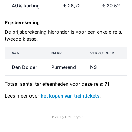
40% korting
€ 28,72
€ 20,52
Prijsberekening
De prijsberekening hieronder is voor een enkele reis,
tweede klasse.
VAN
NAAR
VERVOERDER
Den Dolder
Purmerend
NS
€
Totaal aantal
tariefeenheden
voor deze reis:
71
Lees meer over
het kopen van treintickets
.
▼ Ad by Refinery89