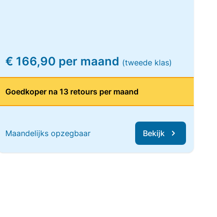
€ 166,90 per maand
(tweede klas)
Goedkoper na 13 retours per maand
Maandelijks opzegbaar
Bekijk