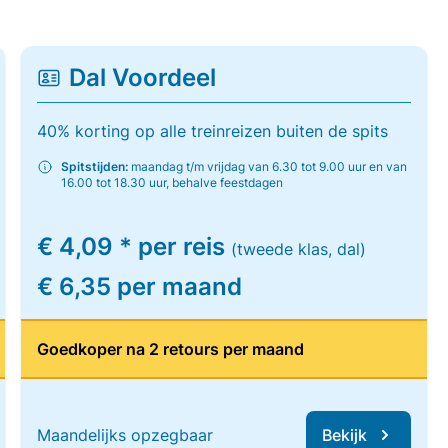
Dal Voordeel
40% korting op alle treinreizen buiten de spits
Spitstijden:
maandag t/m vrijdag van 6.30 tot 9.00 uur en van
16.00 tot 18.30 uur, behalve feestdagen
€ 4,09 * per reis
(tweede klas, dal)
€ 6,35 per maand
Goedkoper na 2 retours per maand
Maandelijks opzegbaar
Bekijk