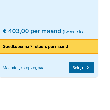
€ 403,00 per maand
(tweede klas)
Goedkoper na 7 retours per maand
Maandelijks opzegbaar
Bekijk