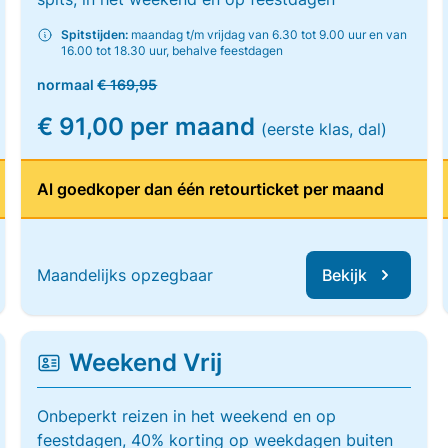
Spitstijden:
maandag t/m vrijdag van 6.30 tot 9.00 uur en van
16.00 tot 18.30 uur, behalve feestdagen
normaal
€ 169,95
€ 91,00 per maand
(eerste klas, dal)
Al goedkoper dan één retourticket per maand
Maandelijks opzegbaar
Bekijk
Weekend Vrij
Onbeperkt reizen in het weekend en op
feestdagen, 40% korting op weekdagen buiten