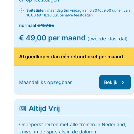
Spitstijden:
maandag t/m vrijdag van 6.30 tot 9.00 uur en van
16.00 tot 18.30 uur, behalve feestdagen
normaal
€ 127,95
€ 49,00 per maand
(tweede klas, dal)
Al goedkoper dan één retourticket per maand
Maandelijks opzegbaar
Bekijk
Altijd Vrij
Onbeperkt reizen met alle treinen in Nederland,
zowel in de spits als in de daluren