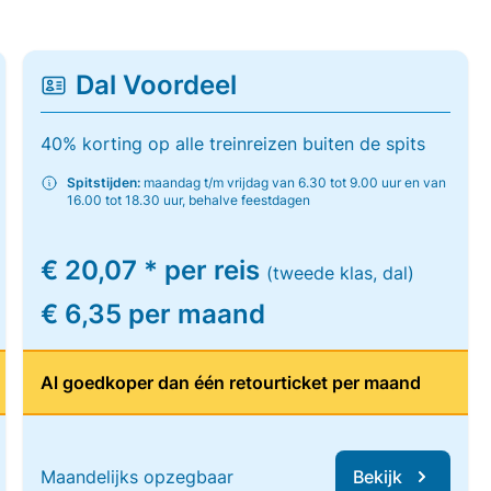
Dal Voordeel
40% korting op alle treinreizen buiten de spits
Spitstijden:
maandag t/m vrijdag van 6.30 tot 9.00 uur en van
16.00 tot 18.30 uur, behalve feestdagen
€ 20,07 * per reis
(tweede klas, dal)
€ 6,35 per maand
Al goedkoper dan één retourticket per maand
Maandelijks opzegbaar
Bekijk