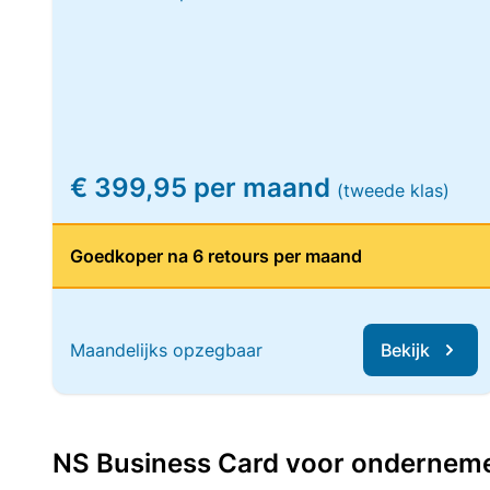
€ 399,95 per maand
(tweede klas)
Goedkoper na 6 retours per maand
Maandelijks opzegbaar
Bekijk
NS Business Card voor ondernemers