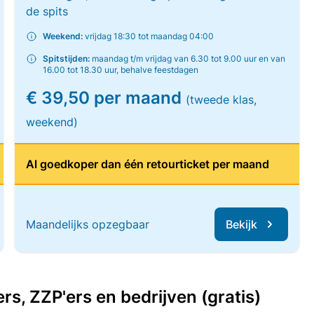
de spits
Weekend:
vrijdag 18:30 tot maandag 04:00
Spitstijden:
maandag t/m vrijdag van 6.30 tot 9.00 uur en van
16.00 tot 18.30 uur, behalve feestdagen
€ 39,50 per maand
(tweede klas,
weekend)
Al goedkoper dan één retourticket per maand
Maandelijks opzegbaar
Bekijk
, ZZP'ers en bedrijven (gratis)