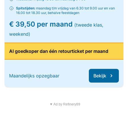
Spitstijden:
maandag t/m vrijdag van 6.30 tot 9.00 uur en van
16.00 tot 18.30 uur, behalve feestdagen
€ 39,50 per maand
(tweede klas,
weekend)
Al goedkoper dan één retourticket per maand
Maandelijks opzegbaar
Bekijk
▼ Ad by Refinery89