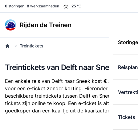
6
storingen
8
werkzaamheden
25
°C
Rijden de Treinen
Storing
Treintickets
Treintickets van Delft naar Sneek
Reispla
Een enkele reis van Delft naar Sneek kost
€ 33,30
voor een e-ticket zonder korting. Hieronder staan alle
Vertrekt
beschikbare treintickets tussen Delft en Sneek. Deze
tickets zijn online te koop. Een e-ticket is altijd
goedkoper dan een kaartje uit de kaartautomaat.
Tickets