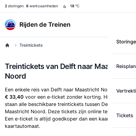
2
storingen
8
werkzaamheden
18
°C
Rijden de Treinen
Storing
Treintickets
Treintickets van Delft naar Maastricht
Reispla
Noord
Een enkele reis van Delft naar Maastricht Noord kost
Vertrekt
€ 33,40
voor een e-ticket zonder korting. Hieronder
staan alle beschikbare treintickets tussen Delft en
Maastricht Noord. Deze tickets zijn online te koop.
Tickets
Een e-ticket is altijd goedkoper dan een kaartje uit de
kaartautomaat.