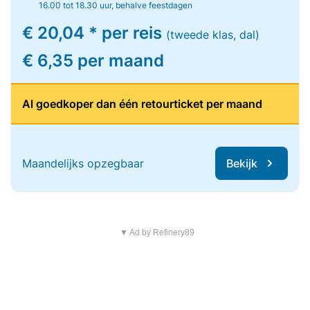
16.00 tot 18.30 uur, behalve feestdagen
€ 20,04 * per reis
(tweede klas, dal)
€ 6,35 per maand
Al goedkoper dan één retourticket per maand
Maandelijks opzegbaar
Bekijk
▼ Ad by Refinery89