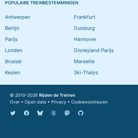
POPULAIRE TREINBESTEMMINGEN
Antwerpen
Frankfurt
Berlijn
Duisburg
Parijs
Hannover
Londen
Disneyland Parijs
Brussel
Marseille
Keulen
Ski-Thalys
© 2010–2026
Rijden de Treinen
Over
•
Open data
•
Privacy
•
Cookievoorkeuren
Bluesky @rijdendetreinen.nl
Threads @rijdendetreinen
Mastodon @rijdendetreinen@ma
Twitter @rijdendetreinen
Facebook rijdendetreinen
GitHub rijdendetreinen