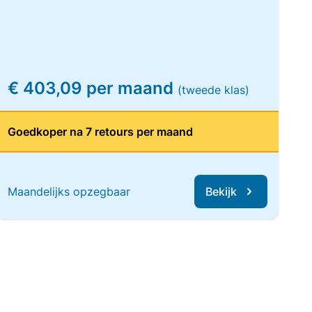
€ 403,09 per maand
(tweede klas)
Goedkoper na 7 retours per maand
Maandelijks opzegbaar
Bekijk