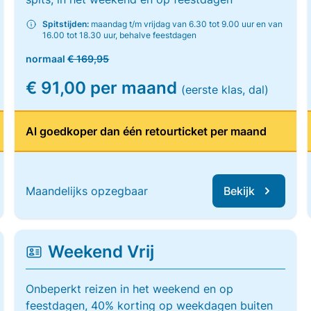
Spitstijden:
maandag t/m vrijdag van 6.30 tot 9.00 uur en van
16.00 tot 18.30 uur, behalve feestdagen
normaal
€ 169,95
€ 91,00 per maand
(eerste klas, dal)
Al goedkoper dan één retourticket per maand
Maandelijks opzegbaar
Bekijk
Weekend Vrij
Onbeperkt reizen in het weekend en op
feestdagen, 40% korting op weekdagen buiten