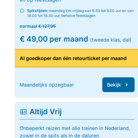
Spitstijden:
maandag t/m vrijdag van 6.30 tot 9.00 uur en van
16.00 tot 18.30 uur, behalve feestdagen
normaal
€ 127,95
€ 49,00 per maand
(tweede klas, dal)
Al goedkoper dan één retourticket per maand
Maandelijks opzegbaar
Bekijk
Altijd Vrij
Onbeperkt reizen met alle treinen in Nederland,
zowel in de spits als in de daluren