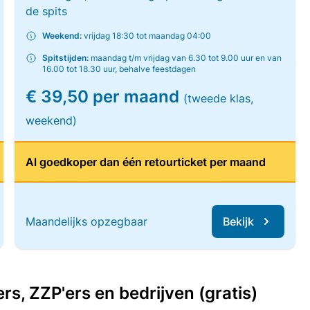
de spits
Weekend:
vrijdag 18:30 tot maandag 04:00
Spitstijden:
maandag t/m vrijdag van 6.30 tot 9.00 uur en van
16.00 tot 18.30 uur, behalve feestdagen
€ 39,50 per maand
(tweede klas,
weekend)
Al goedkoper dan één retourticket per maand
Maandelijks opzegbaar
Bekijk
, ZZP'ers en bedrijven (gratis)