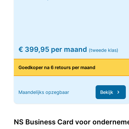
€ 399,95 per maand
(tweede klas)
Goedkoper na 6 retours per maand
Maandelijks opzegbaar
Bekijk
NS Business Card voor ondernemers