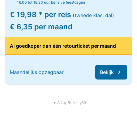
16.00 tot 18.30 uur, behalve feestdagen
€ 19,98 * per reis
(tweede klas, dal)
€ 6,35 per maand
Al goedkoper dan één retourticket per maand
Maandelijks opzegbaar
Bekijk
▼ Ad by Refinery89