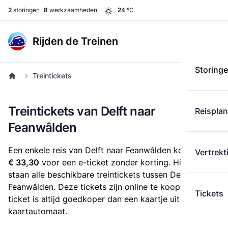
2
storingen
8
werkzaamheden
24
°C
Rijden de Treinen
Storing
Treintickets
Treintickets van Delft naar
Reispla
Feanwâlden
Een enkele reis van Delft naar Feanwâlden kost
Vertrekt
€ 33,30
voor een e-ticket zonder korting. Hieronder
staan alle beschikbare treintickets tussen Delft en
Feanwâlden. Deze tickets zijn online te koop. Een e-
Tickets
ticket is altijd goedkoper dan een kaartje uit de
kaartautomaat.