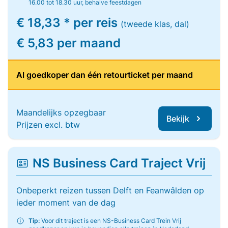
16.00 tot 18.30 uur, behalve feestdagen
€ 18,33 * per reis
(tweede klas, dal)
€ 5,83 per maand
Al goedkoper dan één retourticket per maand
Maandelijks opzegbaar
Bekijk
Prijzen excl. btw
NS Business Card Traject Vrij
Onbeperkt reizen tussen Delft en Feanwâlden op
ieder moment van de dag
Tip:
Voor dit traject is een NS-Business Card Trein Vrij