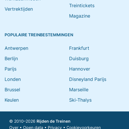
Treintickets
Vertrektijden
Magazine
POPULAIRE TREINBESTEMMINGEN
Antwerpen
Frankfurt
Berlijn
Duisburg
Parijs
Hannover
Londen
Disneyland Parijs
Brussel
Marseille
Keulen
Ski-Thalys
© 2010–2026
Rijden de Treinen
Over
•
Open data
•
Privacy
•
Cookievoorkeuren