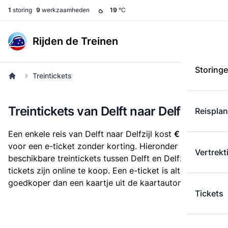
1
storing
9
werkzaamheden
19
°C
Rijden de Treinen
Storing
Treintickets
Treintickets van Delft naar Delfzijl
Reispla
Een enkele reis van Delft naar Delfzijl kost
€ 33,30
voor een e-ticket zonder korting. Hieronder staan alle
Vertrekt
beschikbare treintickets tussen Delft en Delfzijl. Deze
tickets zijn online te koop. Een e-ticket is altijd
goedkoper dan een kaartje uit de kaartautomaat.
Tickets