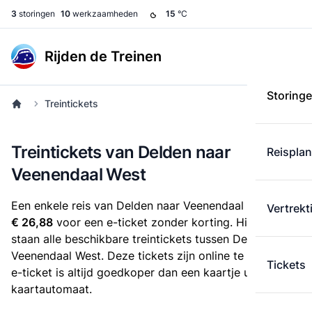
3
storingen
10
werkzaamheden
15
°C
Rijden de Treinen
Storing
Treintickets
Treintickets van Delden naar
Reispla
Veenendaal West
Een enkele reis van Delden naar Veenendaal West kost
Vertrekt
€ 26,88
voor een e-ticket zonder korting. Hieronder
staan alle beschikbare treintickets tussen Delden en
Veenendaal West. Deze tickets zijn online te koop. Een
Tickets
e-ticket is altijd goedkoper dan een kaartje uit de
kaartautomaat.