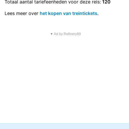
Totaal aantal
tariefeenheden
voor deze reis:
120
Lees meer over
het kopen van treintickets
.
▼ Ad by Refinery89