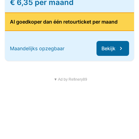
€ 6,35 per maand
Al goedkoper dan één retourticket per maand
Maandelijks opzegbaar
Bekijk
▼ Ad by Refinery89