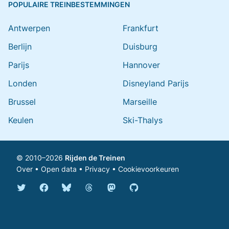
POPULAIRE TREINBESTEMMINGEN
Antwerpen
Frankfurt
Berlijn
Duisburg
Parijs
Hannover
Londen
Disneyland Parijs
Brussel
Marseille
Keulen
Ski-Thalys
© 2010–2026
Rijden de Treinen
Over
•
Open data
•
Privacy
•
Cookievoorkeuren
Bluesky @rijdendetreinen.nl
Threads @rijdendetreinen
Mastodon @rijdendetreinen@ma
Twitter @rijdendetreinen
Facebook rijdendetreinen
GitHub rijdendetreinen