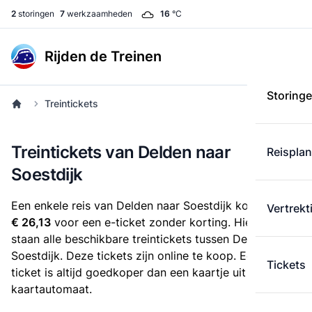
2
storingen
7
werkzaamheden
16
°C
Rijden de Treinen
Storing
Treintickets
Treintickets van Delden naar
Reispla
Soestdijk
Een enkele reis van Delden naar Soestdijk kost
Vertrekt
€ 26,13
voor een e-ticket zonder korting. Hieronder
staan alle beschikbare treintickets tussen Delden en
Soestdijk. Deze tickets zijn online te koop. Een e-
Tickets
ticket is altijd goedkoper dan een kaartje uit de
kaartautomaat.