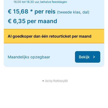
16.00 tot 18.30 uur, behalve feestdagen
€ 15,68 * per reis
(tweede klas, dal)
€ 6,35 per maand
Al goedkoper dan één retourticket per maand
Maandelijks opzegbaar
Bekijk
▼ Ad by Refinery89