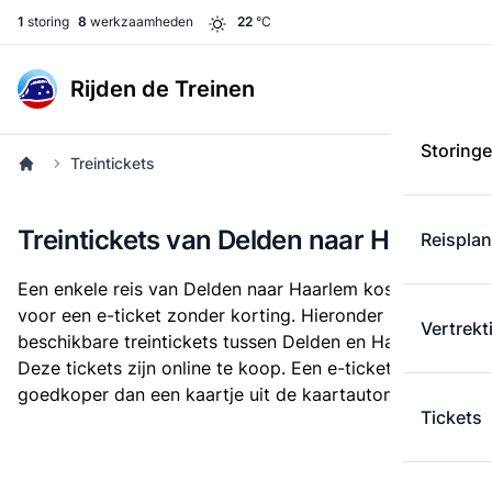
1
storing
8
werkzaamheden
22
°C
Rijden de Treinen
Storing
Treintickets
Treintickets van Delden naar Haarlem
Reispla
Een enkele reis van Delden naar Haarlem kost
€ 30,93
voor een e-ticket zonder korting. Hieronder staan alle
Vertrekt
beschikbare treintickets tussen Delden en Haarlem.
Deze tickets zijn online te koop. Een e-ticket is altijd
goedkoper dan een kaartje uit de kaartautomaat.
Tickets