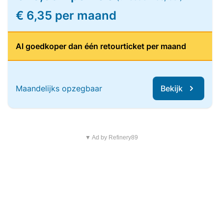
€ 6,35 per maand
Al goedkoper dan één retourticket per maand
Maandelijks opzegbaar
Bekijk
▼ Ad by Refinery89