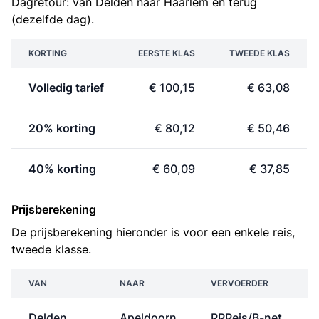
Dagretour: van Delden naar Haarlem en terug
(dezelfde dag).
KORTING
EERSTE KLAS
TWEEDE KLAS
Volledig tarief
€ 100,15
€ 63,08
20% korting
€ 80,12
€ 50,46
40% korting
€ 60,09
€ 37,85
Prijsberekening
De prijsberekening hieronder is voor een enkele reis,
tweede klasse.
VAN
NAAR
VERVOERDER
Delden
Apeldoorn
RRReis/B-net