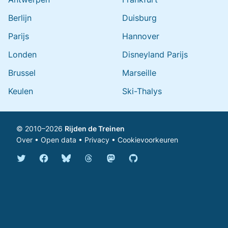
Berlijn
Duisburg
Parijs
Hannover
Londen
Disneyland Parijs
Brussel
Marseille
Keulen
Ski-Thalys
© 2010–2026
Rijden de Treinen
Over
•
Open data
•
Privacy
•
Cookievoorkeuren
Bluesky @rijdendetreinen.nl
Threads @rijdendetreinen
Mastodon @rijdendetreinen@ma
Twitter @rijdendetreinen
Facebook rijdendetreinen
GitHub rijdendetreinen