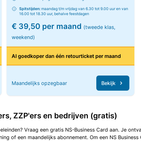
Spitstijden:
maandag t/m vrijdag van 6.30 tot 9.00 uur en van
16.00 tot 18.30 uur, behalve feestdagen
€ 39,50 per maand
(tweede klas,
weekend)
Al goedkoper dan één retourticket per maand
Maandelijks opzegbaar
Bekijk
, ZZP'ers en bedrijven (gratis)
oeleinden? Vraag een gratis NS-Business Card aan. Je ontva
kening of een maandelijks abonnement. Om een NS Business