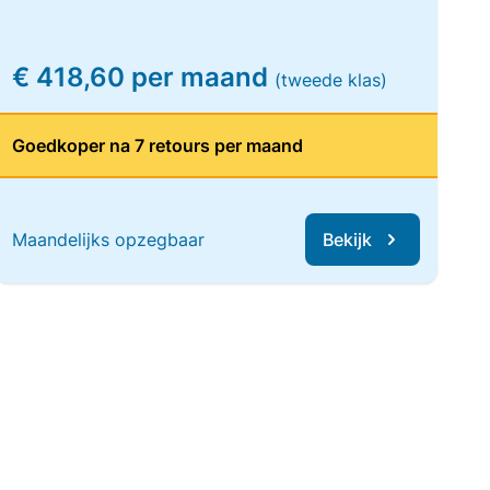
€ 418,60 per maand
(tweede klas)
Goedkoper na 7 retours per maand
Maandelijks opzegbaar
Bekijk