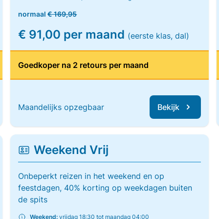
normaal
€ 169,95
€ 91,00 per maand
(eerste klas, dal)
Goedkoper na 2 retours per maand
Maandelijks opzegbaar
Bekijk
Weekend Vrij
Onbeperkt reizen in het weekend en op
feestdagen, 40% korting op weekdagen buiten
de spits
Weekend:
vrijdag 18:30 tot maandag 04:00