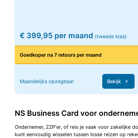
€ 399,95 per maand
(tweede klas)
Goedkoper na 7 retours per maand
Maandelijks opzegbaar
Bekijk
NS Business Card voor ondernemers
Ondernemer, ZZP'er, of reis je vaak voor zakelijke d
kunt eenvoudig wisselen tussen losse reizen op re