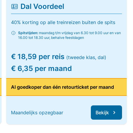
Dal Voordeel
40% korting op alle treinreizen buiten de spits
Spitstijden:
maandag t/m vrijdag van 6.30 tot 9.00 uur en van
16.00 tot 18.30 uur, behalve feestdagen
€ 18,59 per reis
(tweede klas, dal)
€ 6,35 per maand
Al goedkoper dan één retourticket per maand
Maandelijks opzegbaar
Bekijk