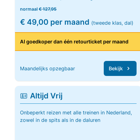
normaal
€ 127,95
€ 49,00 per maand
(tweede klas, dal)
Al goedkoper dan één retourticket per maand
Maandelijks opzegbaar
Bekijk
Altijd Vrij
Onbeperkt reizen met alle treinen in Nederland,
zowel in de spits als in de daluren