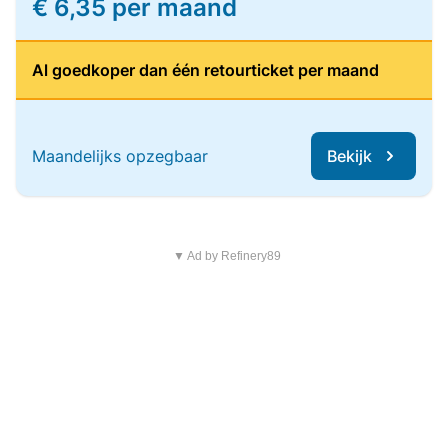
€ 6,35 per maand
Al goedkoper dan één retourticket per maand
Maandelijks opzegbaar
Bekijk
▼ Ad by Refinery89