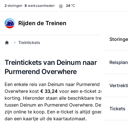
2
storingen
8
werkzaamheden
24
°C
Rijden de Treinen
Storing
Treintickets
Treintickets van Deinum naar
Reispla
Purmerend Overwhere
Een enkele reis van Deinum naar Purmerend
Vertrekt
Overwhere kost
€ 33,24
voor een e-ticket zonder
korting. Hieronder staan alle beschikbare treintickets
tussen Deinum en Purmerend Overwhere. Deze tickets
Tickets
zijn online te koop. Een e-ticket is altijd goedkoper
dan een kaartje uit de kaartautomaat.