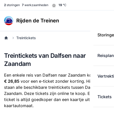
2
storingen
7
werkzaamheden
19
°C
Rijden de Treinen
Storing
Treintickets
Treintickets van Dalfsen naar
Reispla
Zaandam
Een enkele reis van Dalfsen naar Zaandam kost
Vertrekt
€ 26,85
voor een e-ticket zonder korting. Hieronder
staan alle beschikbare treintickets tussen Dalfsen en
Zaandam. Deze tickets zijn online te koop. Een e-
Tickets
ticket is altijd goedkoper dan een kaartje uit de
kaartautomaat.