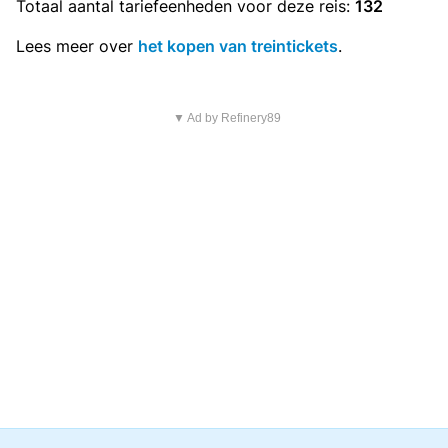
Totaal aantal
tariefeenheden
voor deze reis:
132
Lees meer over
het kopen van treintickets
.
▼ Ad by Refinery89