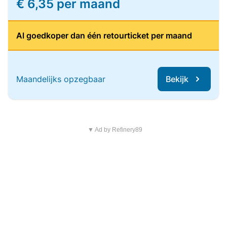
€ 6,35 per maand
Al goedkoper dan één retourticket per maand
Maandelijks opzegbaar
Bekijk
▼ Ad by Refinery89