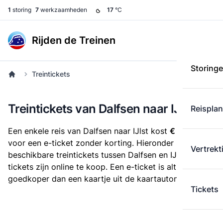
1
storing
7
werkzaamheden
17
°C
Rijden de Treinen
Storing
Treintickets
Treintickets van Dalfsen naar IJlst
Reispla
Een enkele reis van Dalfsen naar IJlst kost
€ 27,38
voor een e-ticket zonder korting. Hieronder staan alle
Vertrekt
beschikbare treintickets tussen Dalfsen en IJlst. Deze
tickets zijn online te koop. Een e-ticket is altijd
goedkoper dan een kaartje uit de kaartautomaat.
Tickets