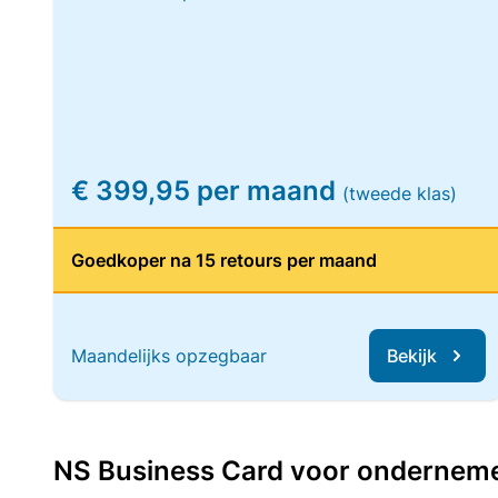
€ 399,95 per maand
(tweede klas)
Goedkoper na 15 retours per maand
Maandelijks opzegbaar
Bekijk
NS Business Card voor ondernemers