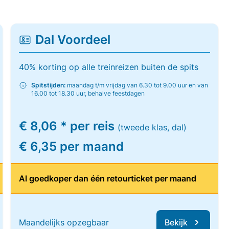
Dal Voordeel
40% korting op alle treinreizen buiten de spits
Spitstijden:
maandag t/m vrijdag van 6.30 tot 9.00 uur en van
16.00 tot 18.30 uur, behalve feestdagen
€ 8,06 * per reis
(tweede klas, dal)
€ 6,35 per maand
Al goedkoper dan één retourticket per maand
Maandelijks opzegbaar
Bekijk