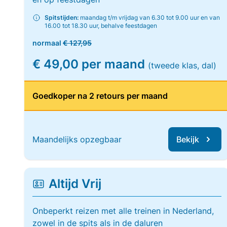
Spitstijden:
maandag t/m vrijdag van 6.30 tot 9.00 uur en van
16.00 tot 18.30 uur, behalve feestdagen
normaal
€ 127,95
€ 49,00 per maand
(tweede klas, dal)
Goedkoper na 2 retours per maand
Maandelijks opzegbaar
Bekijk
Altijd Vrij
Onbeperkt reizen met alle treinen in Nederland,
zowel in de spits als in de daluren