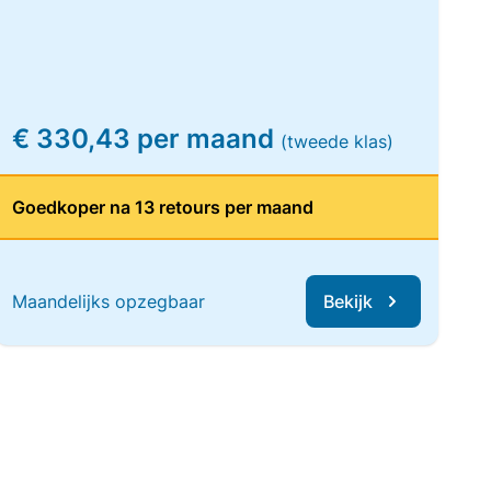
€ 330,43 per maand
(tweede klas)
Goedkoper na 13 retours per maand
Maandelijks opzegbaar
Bekijk