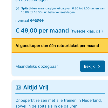
Spitstijden:
maandag t/m vrijdag van 6.30 tot 9.00 uur en van
16.00 tot 18.30 uur, behalve feestdagen
normaal
€ 127,95
€ 49,00 per maand
(tweede klas, dal)
Al goedkoper dan één retourticket per maand
Maandelijks opzegbaar
Bekijk
Altijd Vrij
Onbeperkt reizen met alle treinen in Nederland,
zowel in de spits als in de daluren