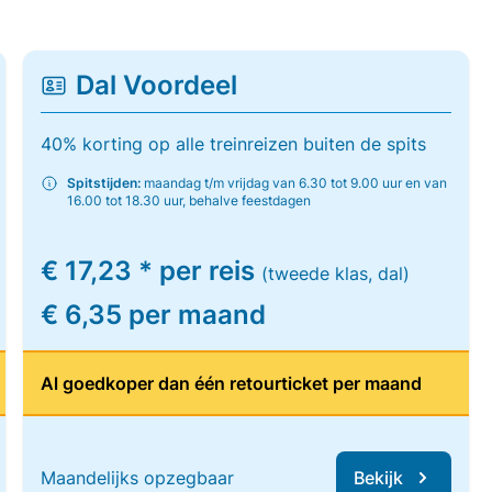
Dal Voordeel
40% korting op alle treinreizen buiten de spits
Spitstijden:
maandag t/m vrijdag van 6.30 tot 9.00 uur en van
16.00 tot 18.30 uur, behalve feestdagen
€ 17,23 * per reis
(tweede klas, dal)
€ 6,35 per maand
Al goedkoper dan één retourticket per maand
Maandelijks opzegbaar
Bekijk