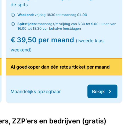
de spits
Weekend:
vrijdag 18:30 tot maandag 04:00
Spitstijden:
maandag t/m vrijdag van 6.30 tot 9.00 uur en van
16.00 tot 18.30 uur, behalve feestdagen
€ 39,50 per maand
(tweede klas,
weekend)
Al goedkoper dan één retourticket per maand
Maandelijks opzegbaar
Bekijk
, ZZP'ers en bedrijven (gratis)