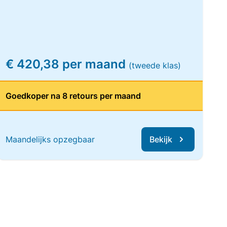
€ 420,38 per maand
(tweede klas)
Goedkoper na 8 retours per maand
Maandelijks opzegbaar
Bekijk