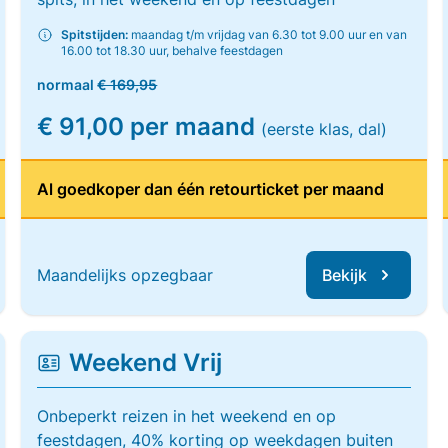
Spitstijden:
maandag t/m vrijdag van 6.30 tot 9.00 uur en van
16.00 tot 18.30 uur, behalve feestdagen
normaal
€ 169,95
€ 91,00 per maand
(eerste klas, dal)
Al goedkoper dan één retourticket per maand
Maandelijks opzegbaar
Bekijk
Weekend Vrij
Onbeperkt reizen in het weekend en op
feestdagen, 40% korting op weekdagen buiten