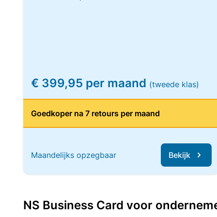
€ 399,95 per maand
(tweede klas)
Goedkoper na 7 retours per maand
Maandelijks opzegbaar
Bekijk
NS Business Card voor ondernemers