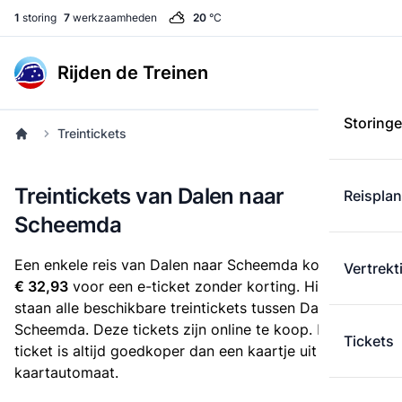
1
storing
7
werkzaamheden
20
°C
Rijden de Treinen
Storing
Treintickets
Treintickets van Dalen naar
Reispla
Scheemda
Een enkele reis van Dalen naar Scheemda kost
Vertrekt
€ 32,93
voor een e-ticket zonder korting. Hieronder
staan alle beschikbare treintickets tussen Dalen en
Scheemda. Deze tickets zijn online te koop. Een e-
Tickets
ticket is altijd goedkoper dan een kaartje uit de
kaartautomaat.