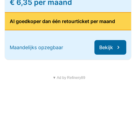
€ 6,35 per maand
Al goedkoper dan één retourticket per maand
Maandelijks opzegbaar
Bekijk
▼ Ad by Refinery89