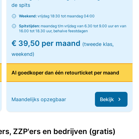
de spits
Weekend:
vrijdag 18:30 tot maandag 04:00
Spitstijden:
maandag t/m vrijdag van 6.30 tot 9.00 uur en van
16.00 tot 18.30 uur, behalve feestdagen
€ 39,50 per maand
(tweede klas,
weekend)
Al goedkoper dan één retourticket per maand
Maandelijks opzegbaar
Bekijk
, ZZP'ers en bedrijven (gratis)