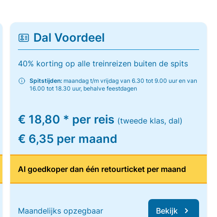
Dal Voordeel
40% korting op alle treinreizen buiten de spits
Spitstijden:
maandag t/m vrijdag van 6.30 tot 9.00 uur en van
16.00 tot 18.30 uur, behalve feestdagen
€ 18,80 * per reis
(tweede klas, dal)
€ 6,35 per maand
Al goedkoper dan één retourticket per maand
Maandelijks opzegbaar
Bekijk