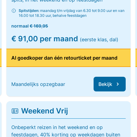
Spitstijden:
maandag t/m vrijdag van 6.30 tot 9.00 uur en van
16.00 tot 18.30 uur, behalve feestdagen
normaal
€ 169,95
€ 91,00 per maand
(eerste klas, dal)
Al goedkoper dan één retourticket per maand
Maandelijks opzegbaar
Bekijk
Weekend Vrij
Onbeperkt reizen in het weekend en op
feestdagen, 40% korting op weekdagen buiten