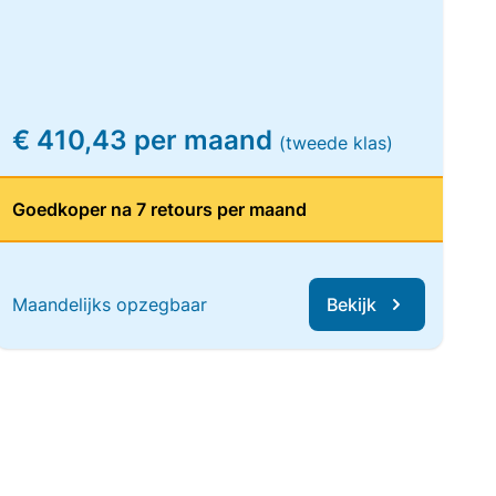
€ 410,43 per maand
(tweede klas)
Goedkoper na 7 retours per maand
Maandelijks opzegbaar
Bekijk