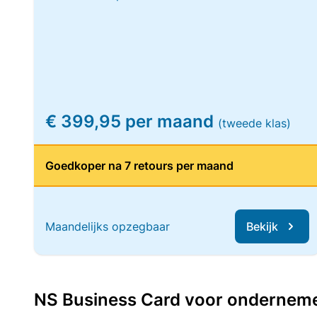
€ 399,95 per maand
(tweede klas)
Goedkoper na 7 retours per maand
Maandelijks opzegbaar
Bekijk
NS Business Card voor ondernemers