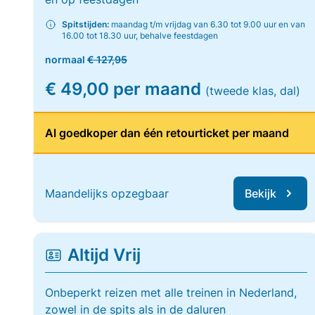
Spitstijden:
maandag t/m vrijdag van 6.30 tot 9.00 uur en van
16.00 tot 18.30 uur, behalve feestdagen
normaal
€ 127,95
€ 49,00 per maand
(tweede klas, dal)
Al goedkoper dan één retourticket per maand
Maandelijks opzegbaar
Bekijk
Altijd Vrij
Onbeperkt reizen met alle treinen in Nederland,
zowel in de spits als in de daluren