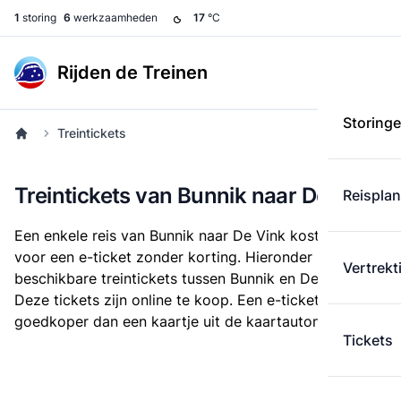
1
storing
6
werkzaamheden
17
°C
Rijden de Treinen
Storing
Treintickets
Treintickets van Bunnik naar De Vink
Reispla
Een enkele reis van Bunnik naar De Vink kost
€ 14,90
voor een e-ticket zonder korting. Hieronder staan alle
Vertrekt
beschikbare treintickets tussen Bunnik en De Vink.
Deze tickets zijn online te koop. Een e-ticket is altijd
goedkoper dan een kaartje uit de kaartautomaat.
Tickets