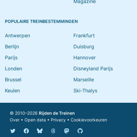
Magazine
POPULAIRE TREINBESTEMMINGEN
Antwerpen
Frankfurt
Berlijn
Duisburg
Parijs
Hannover
Londen
Disneyland Parijs
Brussel
Marseille
Keulen
Ski-Thalys
© 2010–2026
Rijden de Treinen
Over
•
Open data
•
Privacy
•
Cookievoorkeuren
Bluesky @rijdendetreinen.nl
Threads @rijdendetreinen
Mastodon @rijdendetreinen@ma