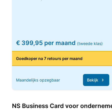
€ 399,95 per maand
(tweede klas)
Goedkoper na 7 retours per maand
Maandelijks opzegbaar
Bekijk
NS Business Card voor ondernemers