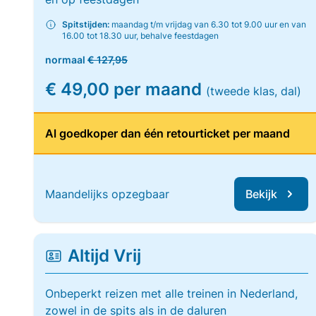
Spitstijden:
maandag t/m vrijdag van 6.30 tot 9.00 uur en van
16.00 tot 18.30 uur, behalve feestdagen
normaal
€ 127,95
€ 49,00 per maand
(tweede klas, dal)
Al goedkoper dan één retourticket per maand
Maandelijks opzegbaar
Bekijk
Altijd Vrij
Onbeperkt reizen met alle treinen in Nederland,
zowel in de spits als in de daluren