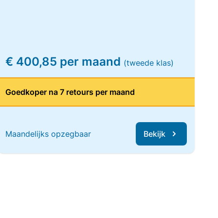
€ 400,85 per maand
(tweede klas)
Goedkoper na 7 retours per maand
Maandelijks opzegbaar
Bekijk