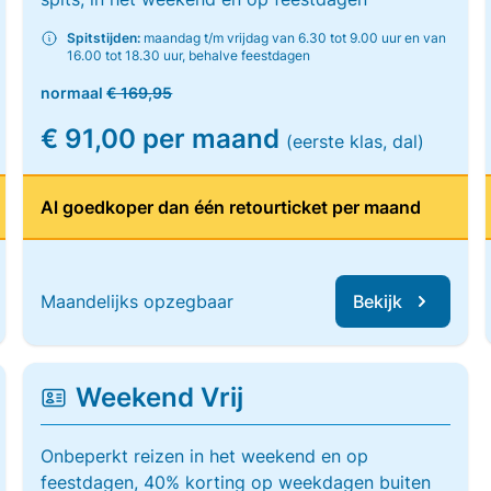
Spitstijden:
maandag t/m vrijdag van 6.30 tot 9.00 uur en van
16.00 tot 18.30 uur, behalve feestdagen
normaal
€ 169,95
€ 91,00 per maand
(eerste klas, dal)
Al goedkoper dan één retourticket per maand
Maandelijks opzegbaar
Bekijk
Weekend Vrij
Onbeperkt reizen in het weekend en op
feestdagen, 40% korting op weekdagen buiten