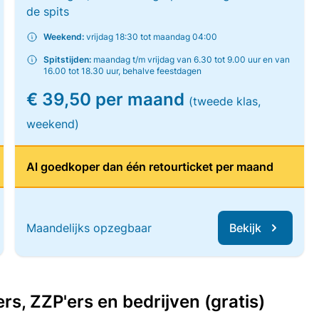
de spits
Weekend:
vrijdag 18:30 tot maandag 04:00
Spitstijden:
maandag t/m vrijdag van 6.30 tot 9.00 uur en van
16.00 tot 18.30 uur, behalve feestdagen
€ 39,50 per maand
(tweede klas,
weekend)
Al goedkoper dan één retourticket per maand
Maandelijks opzegbaar
Bekijk
, ZZP'ers en bedrijven (gratis)