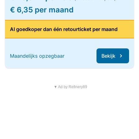
€ 6,35 per maand
Al goedkoper dan één retourticket per maand
Maandelijks opzegbaar
Bekijk
▼ Ad by Refinery89