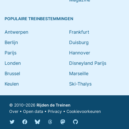
POPULAIRE TREINBESTEMMINGEN
Antwerpen
Frankfurt
Berlijn
Duisburg
Parijs
Hannover
Londen
Disneyland Parijs
Brussel
Marseille
Keulen
Ski-Thalys
© 2010–2026
Rijden de Treinen
Over
•
Open data
•
Privacy
•
Cookievoorkeuren
Bluesky @rijdendetreinen.nl
Threads @rijdendetreinen
Mastodon @rijdendetreinen@ma
Twitter @rijdendetreinen
Facebook rijdendetreinen
GitHub rijdendetreinen