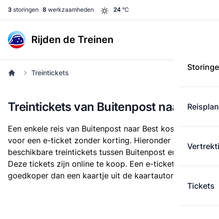
3
storingen
8
werkzaamheden
24
°C
Rijden de Treinen
Storing
Treintickets
Treintickets van Buitenpost naar Best
Reispla
Een enkele reis van Buitenpost naar Best kost
€ 33,36
voor een e-ticket zonder korting. Hieronder staan alle
Vertrekt
beschikbare treintickets tussen Buitenpost en Best.
Deze tickets zijn online te koop. Een e-ticket is altijd
goedkoper dan een kaartje uit de kaartautomaat.
Tickets