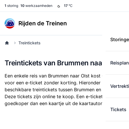
1
storing
10
werkzaamheden
17
°C
Rijden de Treinen
Storing
Treintickets
Treintickets van Brummen naar Olst
Reispla
Een enkele reis van Brummen naar Olst kost
€ 8,70
voor een e-ticket zonder korting. Hieronder staan alle
Vertrekt
beschikbare treintickets tussen Brummen en Olst.
Deze tickets zijn online te koop. Een e-ticket is altijd
goedkoper dan een kaartje uit de kaartautomaat.
Tickets