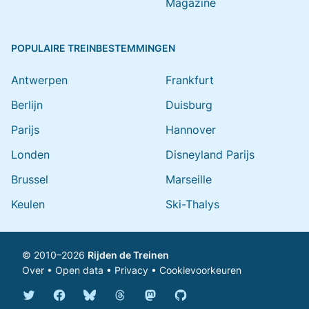
Magazine
POPULAIRE TREINBESTEMMINGEN
Antwerpen
Frankfurt
Berlijn
Duisburg
Parijs
Hannover
Londen
Disneyland Parijs
Brussel
Marseille
Keulen
Ski-Thalys
© 2010–2026
Rijden de Treinen
Over
•
Open data
•
Privacy
•
Cookievoorkeuren
Bluesky @rijdendetreinen.nl
Threads @rijdendetreinen
Mastodon @rijdendetreinen@ma