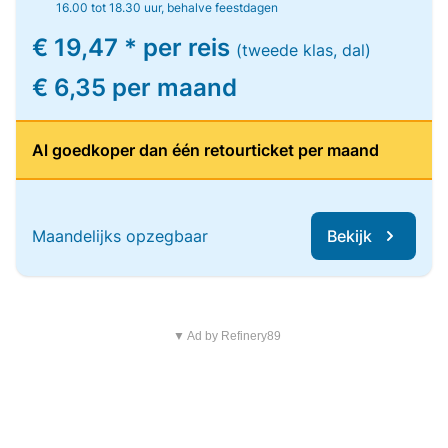
16.00 tot 18.30 uur, behalve feestdagen
€ 19,47 * per reis
(tweede klas, dal)
€ 6,35 per maand
Al goedkoper dan één retourticket per maand
Maandelijks opzegbaar
Bekijk
▼ Ad by Refinery89