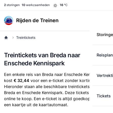
2
storingen
10
werkzaamheden
16
°C
Rijden de Treinen
Storing
Treintickets
Treintickets van Breda naar
Reispla
Enschede Kennispark
Een enkele reis van Breda naar Enschede Kennispark
Vertrekt
kost
€ 32,44
voor een e-ticket zonder korting.
Hieronder staan alle beschikbare treintickets tussen
Breda en Enschede Kennispark. Deze tickets zijn
Tickets
online te koop. Een e-ticket is altijd goedkoper dan
een kaartje uit de kaartautomaat.