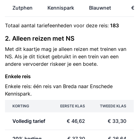
Zutphen
Kennispark
Blauwnet
€ 5
Totaal aantal
tariefeenheden
voor deze reis:
183
2. Alleen reizen met NS
Met dit kaartje mag je alleen reizen met treinen van
NS. Als je dit ticket gebruikt in een trein van een
andere vervoerder riskeer je een boete.
Enkele reis
Enkele reis: één reis van Breda naar Enschede
Kennispark.
KORTING
EERSTE KLAS
TWEEDE KLAS
Volledig tarief
€ 46,62
€ 33,30
20% korting
€ 37,30
€ 26,64