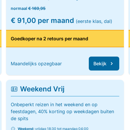
normaal
€ 169,95
€ 91,00 per maand
(eerste klas, dal)
Goedkoper na 2 retours per maand
Maandelijks opzegbaar
Bekijk
Weekend Vrij
Onbeperkt reizen in het weekend en op
feestdagen, 40% korting op weekdagen buiten
de spits
Weekend:
vrijdag 18:30 tot maandag 04:00