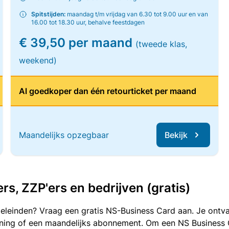
Spitstijden:
maandag t/m vrijdag van 6.30 tot 9.00 uur en van
16.00 tot 18.30 uur, behalve feestdagen
€ 39,50 per maand
(tweede klas,
weekend)
Al goedkoper dan één retourticket per maand
Maandelijks opzegbaar
Bekijk
, ZZP'ers en bedrijven (gratis)
oeleinden? Vraag een gratis NS-Business Card aan. Je ontva
kening of een maandelijks abonnement. Om een NS Business