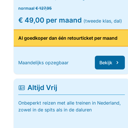
normaal
€ 127,95
€ 49,00 per maand
(tweede klas, dal)
Al goedkoper dan één retourticket per maand
Maandelijks opzegbaar
Bekijk
Altijd Vrij
Onbeperkt reizen met alle treinen in Nederland,
zowel in de spits als in de daluren