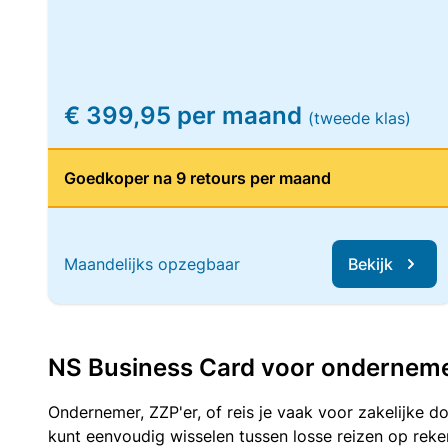
€ 399,95 per maand
(tweede klas)
Goedkoper na 9 retours per maand
Maandelijks opzegbaar
Bekijk
NS Business Card voor ondernemers
Ondernemer, ZZP'er, of reis je vaak voor zakelijke d
kunt eenvoudig wisselen tussen losse reizen op re