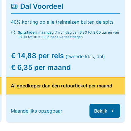
Dal Voordeel
40% korting op alle treinreizen buiten de spits
Spitstijden:
maandag t/m vrijdag van 6.30 tot 9.00 uur en van
16.00 tot 18.30 uur, behalve feestdagen
€ 14,88 per reis
(tweede klas, dal)
€ 6,35 per maand
Al goedkoper dan één retourticket per maand
Maandelijks opzegbaar
Bekijk