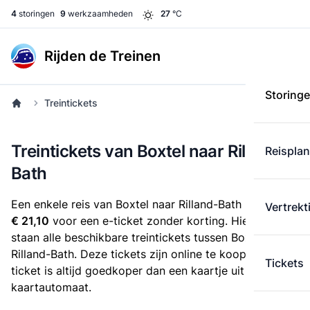
4
storingen
9
werkzaamheden
27
°C
Rijden de Treinen
Storing
Treintickets
Treintickets van Boxtel naar Rilland-
Reispla
Bath
Een enkele reis van Boxtel naar Rilland-Bath kost
Vertrekt
€ 21,10
voor een e-ticket zonder korting. Hieronder
staan alle beschikbare treintickets tussen Boxtel en
Rilland-Bath. Deze tickets zijn online te koop. Een e-
Tickets
ticket is altijd goedkoper dan een kaartje uit de
kaartautomaat.