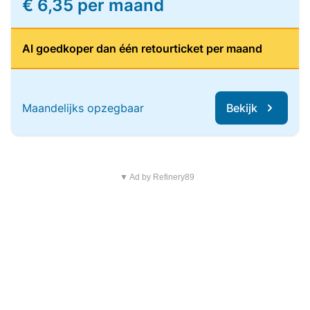
€ 6,35 per maand
Al goedkoper dan één retourticket per maand
Maandelijks opzegbaar
Bekijk
▼ Ad by Refinery89