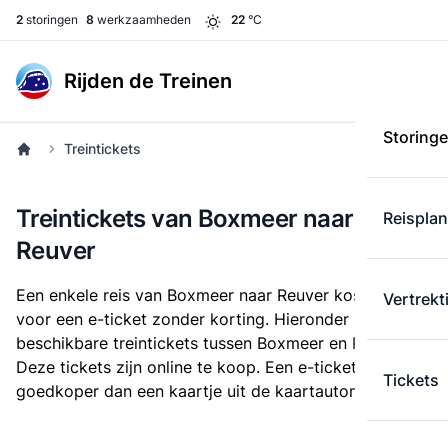
2
storingen
8
werkzaamheden
22
°C
Rijden de Treinen
Storing
Treintickets
Treintickets van Boxmeer naar
Reispla
Reuver
Een enkele reis van Boxmeer naar Reuver kost
€ 12,38
Vertrekt
voor een e-ticket zonder korting. Hieronder staan alle
beschikbare treintickets tussen Boxmeer en Reuver.
Deze tickets zijn online te koop. Een e-ticket is altijd
Tickets
goedkoper dan een kaartje uit de kaartautomaat.