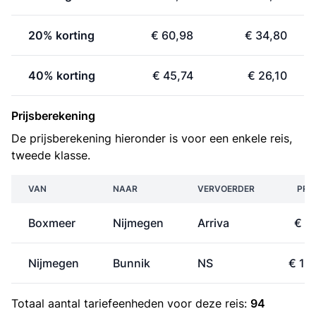
20% korting
€ 60,98
€ 34,80
40% korting
€ 45,74
€ 26,10
Prijsberekening
De prijsberekening hieronder is voor een enkele reis,
tweede klasse.
VAN
NAAR
VERVOERDER
PRIJ
Boxmeer
Nijmegen
Arriva
€ 6
Nijmegen
Bunnik
NS
€ 14
Totaal aantal
tariefeenheden
voor deze reis:
94