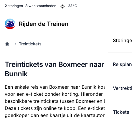
2
storingen
8
werkzaamheden
22
°C
Rijden de Treinen
Storing
Treintickets
Treintickets van Boxmeer naar
Reispla
Bunnik
Een enkele reis van Boxmeer naar Bunnik kost
€ 21,59
Vertrekt
voor een e-ticket zonder korting. Hieronder staan alle
beschikbare treintickets tussen Boxmeer en Bunnik.
Deze tickets zijn online te koop. Een e-ticket is altijd
Tickets
goedkoper dan een kaartje uit de kaartautomaat.