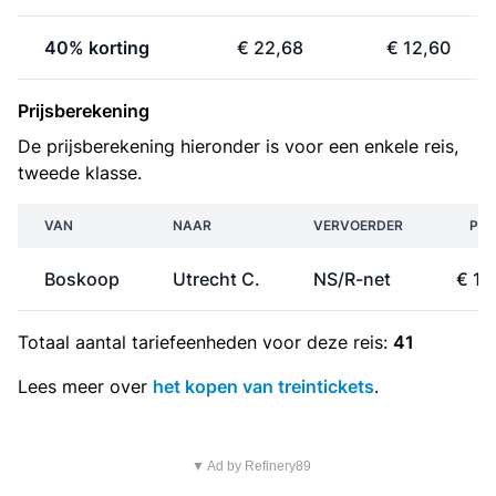
40% korting
€ 22,68
€ 12,60
Prijsberekening
De prijsberekening hieronder is voor een enkele reis,
tweede klasse.
VAN
NAAR
VERVOERDER
PRI
Boskoop
Utrecht C.
NS/R-net
€ 10
Totaal aantal
tariefeenheden
voor deze reis:
41
Lees meer over
het kopen van treintickets
.
▼ Ad by Refinery89