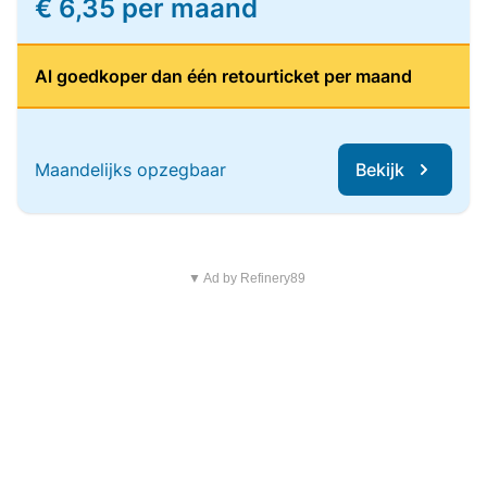
€ 6,35 per maand
Al goedkoper dan één retourticket per maand
Maandelijks opzegbaar
Bekijk
▼ Ad by Refinery89