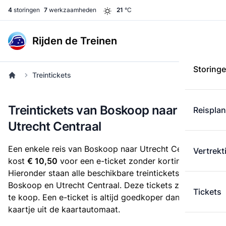
4
storingen
7
werkzaamheden
21
°C
Rijden de Treinen
Storing
Treintickets
Treintickets van Boskoop naar
Reispla
Utrecht Centraal
Een enkele reis van Boskoop naar Utrecht Centraal
Vertrekt
kost
€ 10,50
voor een e-ticket zonder korting.
Hieronder staan alle beschikbare treintickets tussen
Boskoop en Utrecht Centraal. Deze tickets zijn online
Tickets
te koop. Een e-ticket is altijd goedkoper dan een
kaartje uit de kaartautomaat.