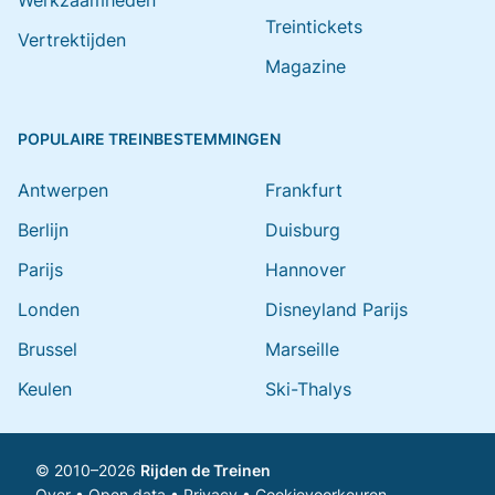
Werkzaamheden
Treintickets
Vertrektijden
Magazine
POPULAIRE TREINBESTEMMINGEN
Antwerpen
Frankfurt
Berlijn
Duisburg
Parijs
Hannover
Londen
Disneyland Parijs
Brussel
Marseille
Keulen
Ski-Thalys
© 2010–2026
Rijden de Treinen
Over
•
Open data
•
Privacy
•
Cookievoorkeuren