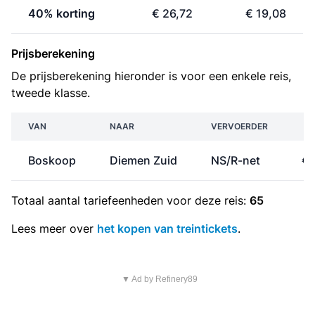
40% korting
€ 26,72
€ 19,08
Prijsberekening
De prijsberekening hieronder is voor een enkele reis,
tweede klasse.
VAN
NAAR
VERVOERDER
P
Boskoop
Diemen Zuid
NS/R-net
€ 
Totaal aantal
tariefeenheden
voor deze reis:
65
Lees meer over
het kopen van treintickets
.
▼ Ad by Refinery89