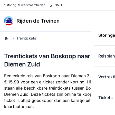
1
storing
9
werkzaamheden
15
°C
Rijden de Treinen
Storing
Treintickets
Treintickets van Boskoop naar
Reispla
Diemen Zuid
Een enkele reis van Boskoop naar Diemen Zuid kost
Vertrekt
€ 15,90
voor een e-ticket zonder korting. Hieronder
staan alle beschikbare treintickets tussen Boskoop en
Diemen Zuid. Deze tickets zijn online te koop. Een e-
Tickets
ticket is altijd goedkoper dan een kaartje uit de
kaartautomaat.