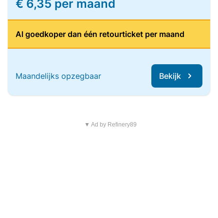
€ 6,35 per maand
Al goedkoper dan één retourticket per maand
Maandelijks opzegbaar
Bekijk
▼ Ad by Refinery89