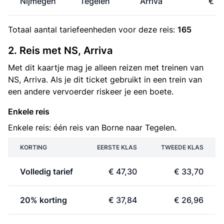
Nijmegen
Tegelen
Arriva
€ 8
Totaal aantal
tariefeenheden
voor deze reis:
165
2. Reis met NS, Arriva
Met dit kaartje mag je alleen reizen met treinen van
NS, Arriva. Als je dit ticket gebruikt in een trein van
een andere vervoerder riskeer je een boete.
Enkele reis
Enkele reis: één reis van Borne naar Tegelen.
KORTING
EERSTE KLAS
TWEEDE KLAS
Volledig tarief
€ 47,30
€ 33,70
20% korting
€ 37,84
€ 26,96