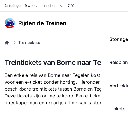
2
storingen
9
werkzaamheden
17
°C
Rijden de Treinen
Storing
Treintickets
Treintickets van Borne naar Tegelen
Reispla
Een enkele reis van Borne naar Tegelen kost
€ 31,76
voor een e-ticket zonder korting. Hieronder staan alle
Vertrekt
beschikbare treintickets tussen Borne en Tegelen.
Deze tickets zijn online te koop. Een e-ticket is altijd
goedkoper dan een kaartje uit de kaartautomaat.
Tickets