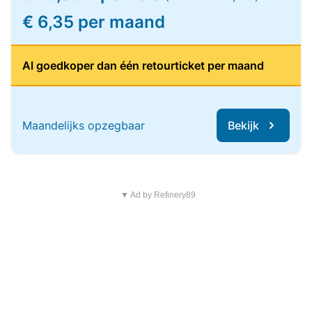
€ 6,35 per maand
Al goedkoper dan één retourticket per maand
Maandelijks opzegbaar
Bekijk
▼ Ad by Refinery89