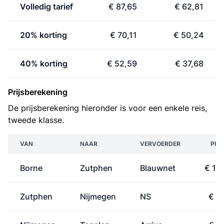
Volledig tarief
€ 87,65
€ 62,81
20% korting
€ 70,11
€ 50,24
40% korting
€ 52,59
€ 37,68
Prijsberekening
De prijsberekening hieronder is voor een enkele reis,
tweede klasse.
VAN
NAAR
VERVOERDER
PRI
Borne
Zutphen
Blauwnet
€ 13
Zutphen
Nijmegen
NS
€ 9