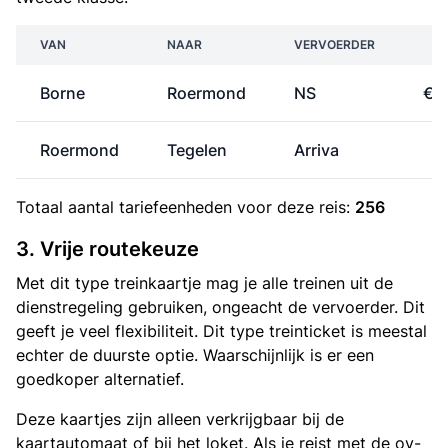
VAN
NAAR
VERVOERDER
P
Borne
Roermond
NS
€ 
Roermond
Tegelen
Arriva
€
Totaal aantal
tariefeenheden
voor deze reis:
256
3. Vrije routekeuze
Met dit type treinkaartje mag je alle treinen uit de
dienstregeling gebruiken, ongeacht de vervoerder. Dit
geeft je veel flexibiliteit. Dit type treinticket is meestal
echter de duurste optie. Waarschijnlijk is er een
goedkoper alternatief.
Deze kaartjes zijn alleen verkrijgbaar bij de
kaartautomaat of bij het loket. Als je reist met de ov-