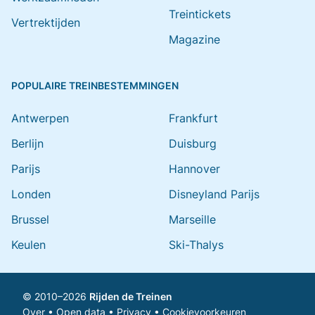
Treintickets
Vertrektijden
Magazine
POPULAIRE TREINBESTEMMINGEN
Antwerpen
Frankfurt
Berlijn
Duisburg
Parijs
Hannover
Londen
Disneyland Parijs
Brussel
Marseille
Keulen
Ski-Thalys
© 2010–2026
Rijden de Treinen
Over
•
Open data
•
Privacy
•
Cookievoorkeuren