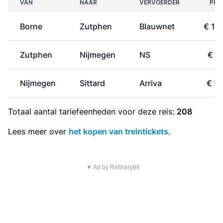
VAN
NAAR
VERVOERDER
PRI
Borne
Zutphen
Blauwnet
€ 13
Zutphen
Nijmegen
NS
€ 9
Nijmegen
Sittard
Arriva
€ 11
Totaal aantal
tariefeenheden
voor deze reis:
208
Lees meer over
het kopen van treintickets
.
▼ Ad by Refinery89