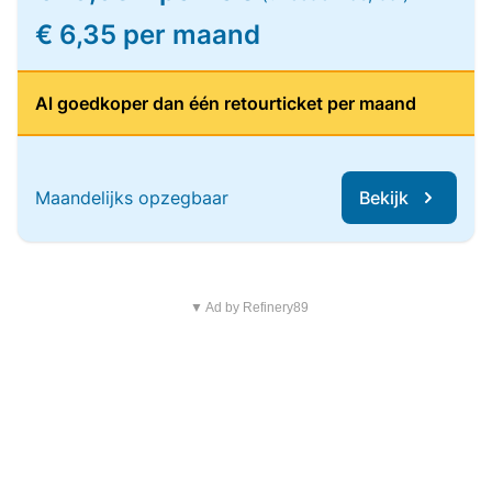
€ 6,35 per maand
Al goedkoper dan één retourticket per maand
Maandelijks opzegbaar
Bekijk
▼ Ad by Refinery89