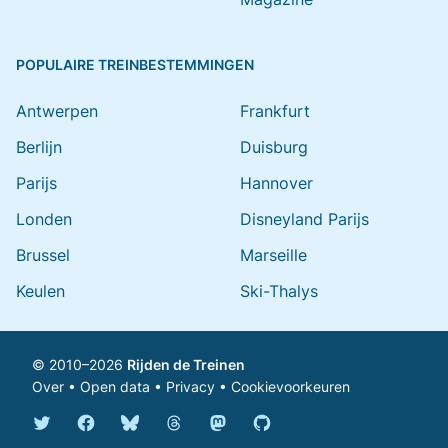
POPULAIRE TREINBESTEMMINGEN
Antwerpen
Frankfurt
Berlijn
Duisburg
Parijs
Hannover
Londen
Disneyland Parijs
Brussel
Marseille
Keulen
Ski-Thalys
© 2010–2026
Rijden de Treinen
Over
•
Open data
•
Privacy
•
Cookievoorkeuren
Bluesky @rijdendetreinen.nl
Threads @rijdendetreinen
Mastodon @rijdendetreinen@ma
Twitter @rijdendetreinen
Facebook rijdendetreinen
GitHub rijdendetreinen