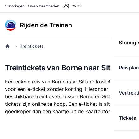
5
storingen
7
werkzaamheden
25
°C
Rijden de Treinen
Storing
Treintickets
Treintickets van Borne naar Sittard
Reispla
Een enkele reis van Borne naar Sittard kost
€ 33,30
voor een e-ticket zonder korting. Hieronder staan alle
Vertrekt
beschikbare treintickets tussen Borne en Sittard. Deze
tickets zijn online te koop. Een e-ticket is altijd
goedkoper dan een kaartje uit de kaartautomaat.
Tickets