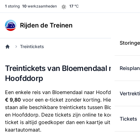
1
storing
10
werkzaamheden
17
°C
Rijden de Treinen
Storing
Treintickets
Treintickets van Bloemendaal naar
Reispla
Hoofddorp
Een enkele reis van Bloemendaal naar Hoofddorp kost
Vertrekt
€ 9,80
voor een e-ticket zonder korting. Hieronder
staan alle beschikbare treintickets tussen Bloemendaal
en Hoofddorp. Deze tickets zijn online te koop. Een e-
Tickets
ticket is altijd goedkoper dan een kaartje uit de
kaartautomaat.