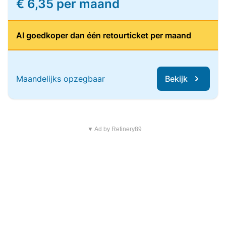
€ 6,35 per maand
Al goedkoper dan één retourticket per maand
Maandelijks opzegbaar
Bekijk
▼ Ad by Refinery89