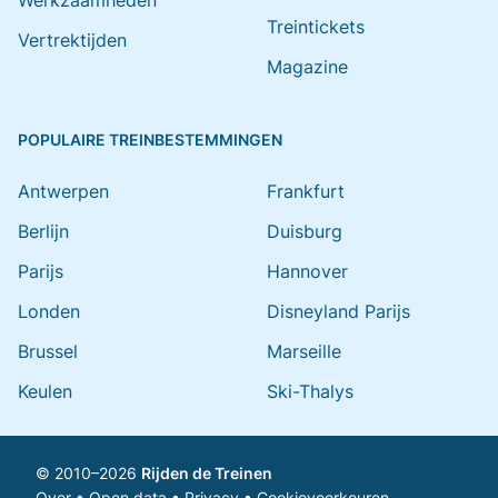
Werkzaamheden
Treintickets
Vertrektijden
Magazine
POPULAIRE TREINBESTEMMINGEN
Antwerpen
Frankfurt
Berlijn
Duisburg
Parijs
Hannover
Londen
Disneyland Parijs
Brussel
Marseille
Keulen
Ski-Thalys
© 2010–2026
Rijden de Treinen
Over
•
Open data
•
Privacy
•
Cookievoorkeuren