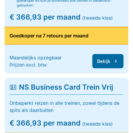
goedkoper en kun je bovendien alle treinen in Nederland
gebruiken.
€ 366,93 per maand
(tweede klas)
Goedkoper na 7 retours per maand
Maandelijks opzegbaar
Bekijk
Prijzen excl. btw
NS Business Card Trein Vrij
Onbeperkt reizen in alle treinen, zowel tijdens de
spits als daarbuiten
€ 366,93 per maand
(tweede klas)