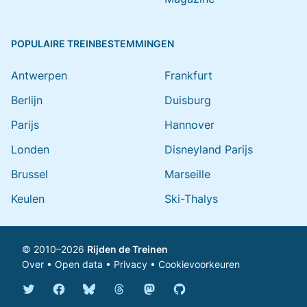
POPULAIRE TREINBESTEMMINGEN
Antwerpen
Frankfurt
Berlijn
Duisburg
Parijs
Hannover
Londen
Disneyland Parijs
Brussel
Marseille
Keulen
Ski-Thalys
© 2010–2026
Rijden de Treinen
Over
•
Open data
•
Privacy
•
Cookievoorkeuren
Bluesky @rijdendetreinen.nl
Threads @rijdendetreinen
Mastodon @rijdendetreinen@ma
Twitter @rijdendetreinen
Facebook rijdendetreinen
GitHub rijdendetreinen