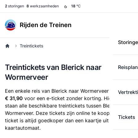
2
storingen
8
werkzaamheden
18
°C
Rijden de Treinen
Storing
Treintickets
Treintickets van Blerick naar
Reispla
Wormerveer
Een enkele reis van Blerick naar Wormerveer kost
Vertrekt
€ 31,90
voor een e-ticket zonder korting. Hieronder
staan alle beschikbare treintickets tussen Blerick en
Wormerveer. Deze tickets zijn online te koop. Een e-
Tickets
ticket is altijd goedkoper dan een kaartje uit de
kaartautomaat.