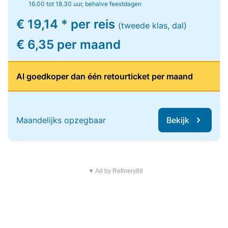
16.00 tot 18.30 uur, behalve feestdagen
€ 19,14 * per reis
(tweede klas, dal)
€ 6,35 per maand
Al goedkoper dan één retourticket per maand
Maandelijks opzegbaar
Bekijk
▼ Ad by Refinery89