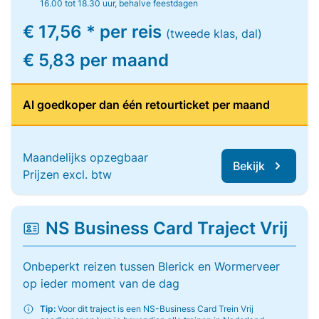
16.00 tot 18.30 uur, behalve feestdagen
€ 17,56 * per reis
(tweede klas, dal)
€ 5,83 per maand
Al goedkoper dan één retourticket per maand
Maandelijks opzegbaar
Bekijk
Prijzen excl. btw
NS Business Card Traject Vrij
Onbeperkt reizen tussen Blerick en Wormerveer
op ieder moment van de dag
Tip:
Voor dit traject is een NS-Business Card Trein Vrij