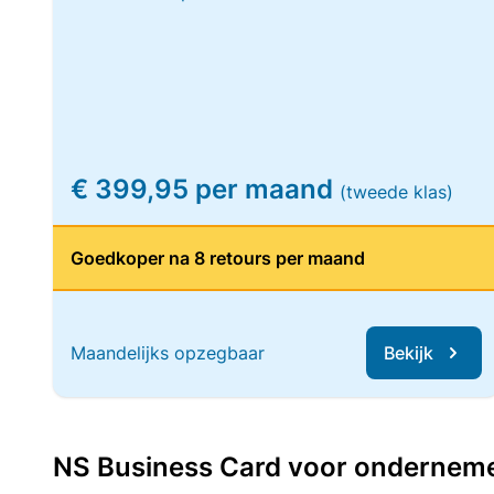
€ 399,95 per maand
(tweede klas)
Goedkoper na 8 retours per maand
Maandelijks opzegbaar
Bekijk
NS Business Card voor ondernemers