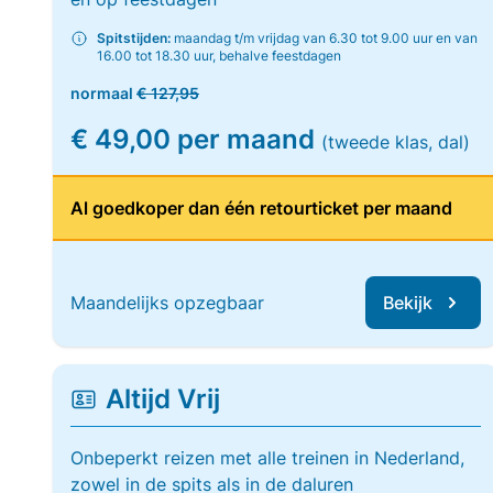
Spitstijden:
maandag t/m vrijdag van 6.30 tot 9.00 uur en van
16.00 tot 18.30 uur, behalve feestdagen
normaal
€ 127,95
€ 49,00 per maand
(tweede klas, dal)
Al goedkoper dan één retourticket per maand
Maandelijks opzegbaar
Bekijk
Altijd Vrij
Onbeperkt reizen met alle treinen in Nederland,
zowel in de spits als in de daluren