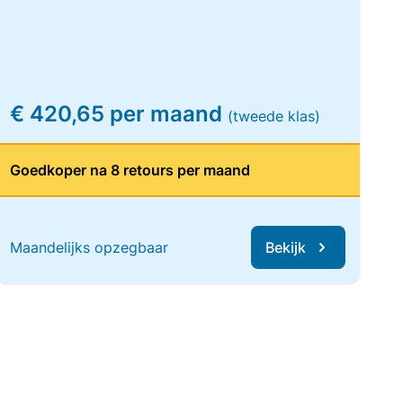
€ 420,65 per maand
(tweede klas)
Goedkoper na 8 retours per maand
Maandelijks opzegbaar
Bekijk