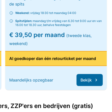
de spits
Weekend:
vrijdag 18:30 tot maandag 04:00
Spitstijden:
maandag t/m vrijdag van 6.30 tot 9.00 uur en van
16.00 tot 18.30 uur, behalve feestdagen
€ 39,50 per maand
(tweede klas,
weekend)
Al goedkoper dan één retourticket per maand
Maandelijks opzegbaar
Bekijk
, ZZP'ers en bedrijven (gratis)