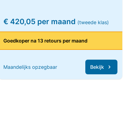
€ 420,05 per maand
(tweede klas)
Goedkoper na 13 retours per maand
Maandelijks opzegbaar
Bekijk