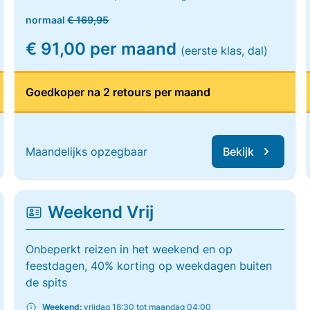
normaal
€ 169,95
€ 91,00 per maand
(eerste klas, dal)
Goedkoper na 2 retours per maand
Maandelijks opzegbaar
Bekijk
Weekend Vrij
Onbeperkt reizen in het weekend en op
feestdagen, 40% korting op weekdagen buiten
de spits
Weekend:
vrijdag 18:30 tot maandag 04:00