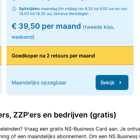
Spitstijden:
maandag t/m vrijdag van 6.30 tot 9.00 uur en van
16.00 tot 18.30 uur, behalve feestdagen
€ 39,50 per maand
(tweede klas,
weekend)
Goedkoper na 2 retours per maand
Maandelijks opzegbaar
Bekijk
, ZZP'ers en bedrijven (gratis)
oeleinden? Vraag een gratis NS-Business Card aan. Je ontva
kening of een maandelijks abonnement. Om een NS Business