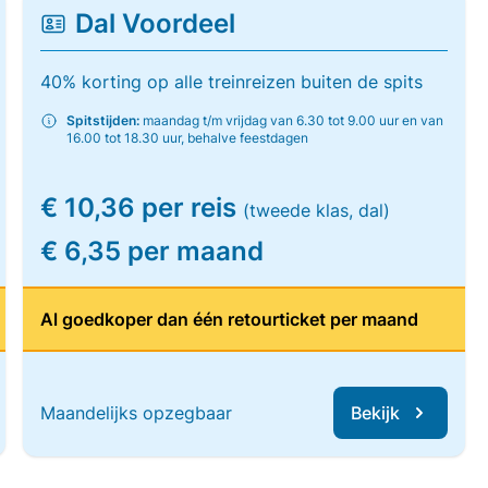
Dal Voordeel
40% korting op alle treinreizen buiten de spits
Spitstijden:
maandag t/m vrijdag van 6.30 tot 9.00 uur en van
16.00 tot 18.30 uur, behalve feestdagen
€ 10,36 per reis
(tweede klas, dal)
€ 6,35 per maand
Al goedkoper dan één retourticket per maand
Maandelijks opzegbaar
Bekijk