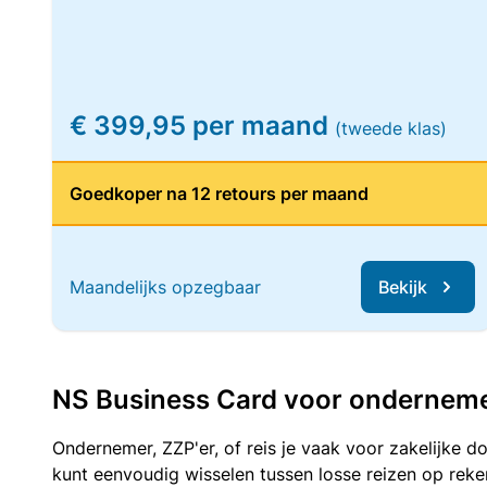
€ 399,95 per maand
(tweede klas)
Goedkoper na 12 retours per maand
Maandelijks opzegbaar
Bekijk
NS Business Card voor ondernemers
Ondernemer, ZZP'er, of reis je vaak voor zakelijke d
kunt eenvoudig wisselen tussen losse reizen op re