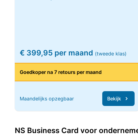
€ 399,95 per maand
(tweede klas)
Goedkoper na 7 retours per maand
Maandelijks opzegbaar
Bekijk
NS Business Card voor ondernemers