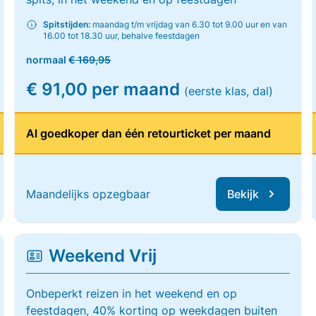
Spitstijden:
maandag t/m vrijdag van 6.30 tot 9.00 uur en van
16.00 tot 18.30 uur, behalve feestdagen
normaal
€ 169,95
€ 91,00 per maand
(eerste klas, dal)
Al goedkoper dan één retourticket per maand
Maandelijks opzegbaar
Bekijk
Weekend Vrij
Onbeperkt reizen in het weekend en op
feestdagen, 40% korting op weekdagen buiten