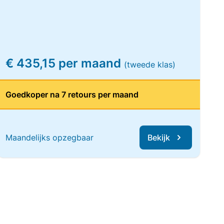
€ 435,15 per maand
(tweede klas)
Goedkoper na 7 retours per maand
Maandelijks opzegbaar
Bekijk