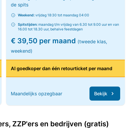
de spits
Weekend:
vrijdag 18:30 tot maandag 04:00
Spitstijden:
maandag t/m vrijdag van 6.30 tot 9.00 uur en van
16.00 tot 18.30 uur, behalve feestdagen
€ 39,50 per maand
(tweede klas,
weekend)
Al goedkoper dan één retourticket per maand
Maandelijks opzegbaar
Bekijk
, ZZP'ers en bedrijven (gratis)