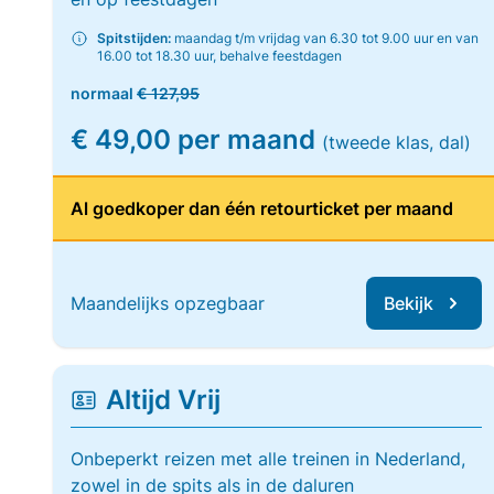
Spitstijden:
maandag t/m vrijdag van 6.30 tot 9.00 uur en van
16.00 tot 18.30 uur, behalve feestdagen
normaal
€ 127,95
€ 49,00 per maand
(tweede klas, dal)
Al goedkoper dan één retourticket per maand
Maandelijks opzegbaar
Bekijk
Altijd Vrij
Onbeperkt reizen met alle treinen in Nederland,
zowel in de spits als in de daluren