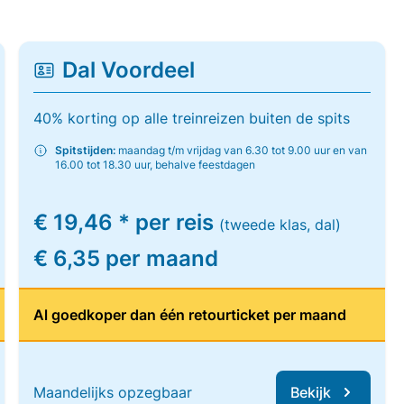
Dal Voordeel
40% korting op alle treinreizen buiten de spits
Spitstijden:
maandag t/m vrijdag van 6.30 tot 9.00 uur en van
16.00 tot 18.30 uur, behalve feestdagen
€ 19,46 * per reis
(tweede klas, dal)
€ 6,35 per maand
Al goedkoper dan één retourticket per maand
Maandelijks opzegbaar
Bekijk