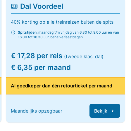
Dal Voordeel
40% korting op alle treinreizen buiten de spits
Spitstijden:
maandag t/m vrijdag van 6.30 tot 9.00 uur en van
16.00 tot 18.30 uur, behalve feestdagen
€ 17,28 per reis
(tweede klas, dal)
€ 6,35 per maand
Al goedkoper dan één retourticket per maand
Maandelijks opzegbaar
Bekijk