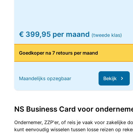
€ 399,95 per maand
(tweede klas)
Goedkoper na 7 retours per maand
Maandelijks opzegbaar
Bekijk
NS Business Card voor ondernemers
Ondernemer, ZZP'er, of reis je vaak voor zakelijke d
kunt eenvoudig wisselen tussen losse reizen op re