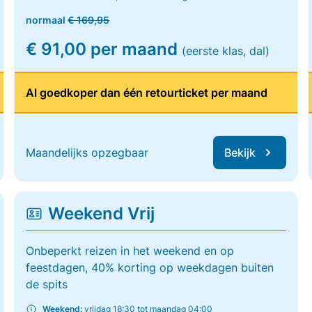
normaal
€ 169,95
€ 91,00 per maand
(eerste klas, dal)
Al goedkoper dan één retourticket per maand
Maandelijks opzegbaar
Bekijk
Weekend Vrij
Onbeperkt reizen in het weekend en op
feestdagen, 40% korting op weekdagen buiten
de spits
Weekend:
vrijdag 18:30 tot maandag 04:00