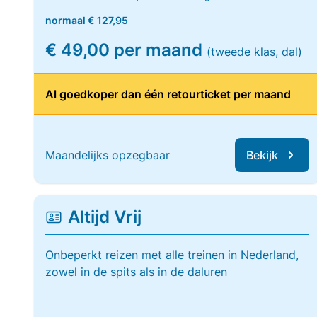
normaal
€ 127,95
€ 49,00 per maand
(tweede klas, dal)
Al goedkoper dan één retourticket per maand
Maandelijks opzegbaar
Bekijk
Altijd Vrij
Onbeperkt reizen met alle treinen in Nederland,
zowel in de spits als in de daluren