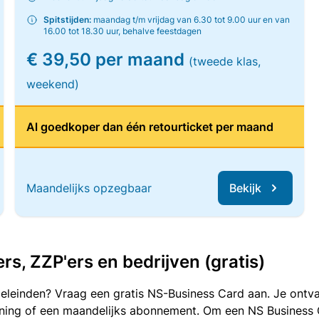
Spitstijden:
maandag t/m vrijdag van 6.30 tot 9.00 uur en van
16.00 tot 18.30 uur, behalve feestdagen
€ 39,50 per maand
(tweede klas,
weekend)
Al goedkoper dan één retourticket per maand
Maandelijks opzegbaar
Bekijk
, ZZP'ers en bedrijven (gratis)
oeleinden? Vraag een gratis NS-Business Card aan. Je ontva
kening of een maandelijks abonnement. Om een NS Business