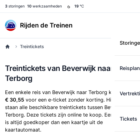
3
storingen
10
werkzaamheden
19
°C
Rijden de Treinen
Storing
Treintickets
Treintickets van Beverwijk naar
Reispla
Terborg
Een enkele reis van Beverwijk naar Terborg kost
Vertrekt
€ 30,55
voor een e-ticket zonder korting. Hieronder
staan alle beschikbare treintickets tussen Beverwijk en
Terborg. Deze tickets zijn online te koop. Een e-ticket
Tickets
is altijd goedkoper dan een kaartje uit de
kaartautomaat.