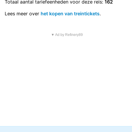
Totaal aantal
tariefeenheden
voor deze reis:
162
Lees meer over
het kopen van treintickets
.
▼ Ad by Refinery89