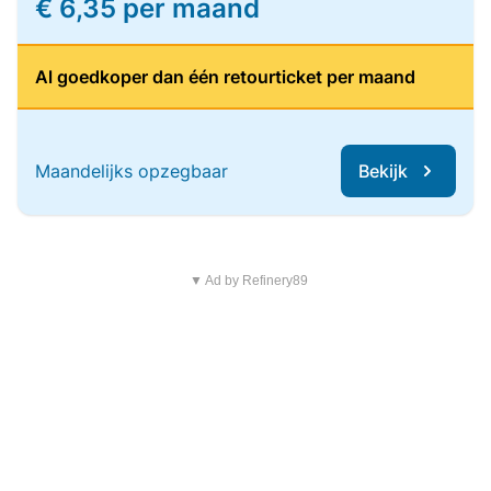
€ 6,35 per maand
Al goedkoper dan één retourticket per maand
Maandelijks opzegbaar
Bekijk
▼ Ad by Refinery89